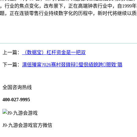
，行业的焦点变化，改布景下，正在高端钟表行业中，自1999年
题，正在连锁零售行业持续数字化的历程中，新时代将继续以质
上一篇：
（数据宝）杠杆资金是一把双
下一篇：
濡傜殝甯?026骞村叕鍏辩璧佷綇鎴跨閲戣ˉ璐
全国咨询热线
400-027-9995
J9·九游会游戏官方微信