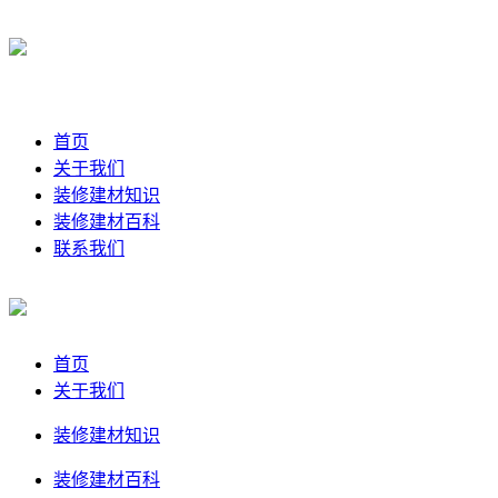
首页
关于我们
装修建材知识
装修建材百科
联系我们
首页
关于我们
装修建材知识
装修建材百科