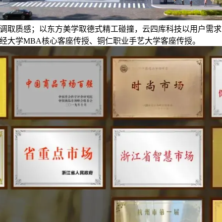
调取质感；以东方美学取德式精工碰撞，云四库科技以用户需求
经大学MBA核心客座传授、铜仁职业手艺大学客座传授。