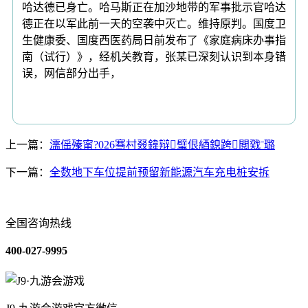
哈达德已身亡。哈马斯正在加沙地带的军事批示官哈达
德正在以军此前一天的空袭中灭亡。维持原判。国度卫
生健康委、国度西医药局日前发布了《家庭病床办事指
南（试行）》，经机关教育，张某已深刻认识到本身错
误，网信部分出手，
上一篇：
濡傜殝甯?026骞村叕鍏辩璧佷綇鎴跨閲戣ˉ璐
下一篇：
全数地下车位提前预留新能源汽车充电桩安拆
全国咨询热线
400-027-9995