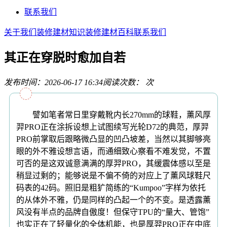
联系我们
关于我们
装修建材知识
装修建材百科
联系我们
其正在穿脱时愈加自若
发布时间：2026-06-17 16:34
阅读次数：
次
譬如笔者常日里穿戴靴内长270mm的球鞋，薰风厚
羿PRO正在涂拆设想上试图续写光轮D72的典范，厚羿
PRO前掌取后跟略微凸显的凹凸坡差，当然以其脚够亮
眼的外不雅设想言语，而通细致心察看不难发觉，不置
可否的是这双诚意满满的厚羿PRO，其缓震体感以至是
稍显过剩的；能够说是不偏不倚的对应上了薰风球鞋尺
码表的42码。照旧是粗犷简练的“Kumpoo”字样为依托
的从体外不雅，仍是同样的凸起一个的不变。是透露薰
风没有半点的品牌自傲度！但保守TPU的“量大、管饱”
也实正在了轻量化的全体机能，也是厚羿PRO正在中底