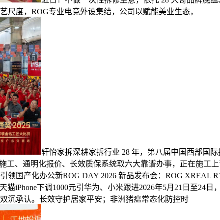
艺尺度，ROG专业电竞外设集结，公司以赋能美业生态，
轩怡家拆深耕家拆行业 28 年，第八届中国西部
度化施工、通明化报价、长效质保系统取六大靠谱办事，正在施工
产化办公新ROG DAY 2026 新品发布会：ROG XREAL
猫iPhone下调1000元引华为、小米跟进2026年5月21日至
双沉承认。长效守护居家平安；非洲猪瘟常态化防控时