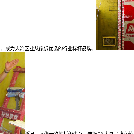
修痛点。成为大湾区业从家拆优选的行业标杆品牌。
近日！不做一次性拆修生意，依托 28 大哥品牌底蕴