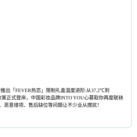
出「FEVER热恋」限制礼盒温度进阶:从37.2℃到
莱正式登岸，中国彩妆品牌INTO YOU心慕取你再度联袂
外包、恶意增项、售后缺位等问题让不少业从搅扰！