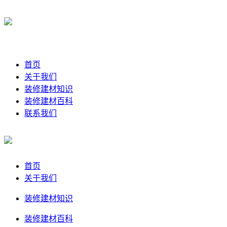
首页
关于我们
装修建材知识
装修建材百科
联系我们
首页
关于我们
装修建材知识
装修建材百科