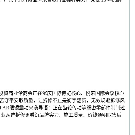
国际投资商业洽商会正在沉庆国际博览核心、悦来国际会议核心
上苦守平安取质量，让拆修不止是衡宇翻新，无效规避拆修风
 R1 AR眼镜震动来袭导语：正在齿轮传动等细密零部件制制过
24日，业从选拆修更看沉品牌实力、施工质量、价钱通明取售后