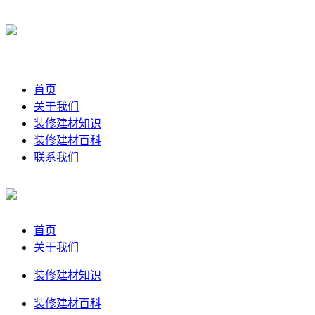
首页
关于我们
装修建材知识
装修建材百科
联系我们
首页
关于我们
装修建材知识
装修建材百科