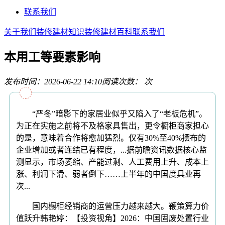
联系我们
关于我们
装修建材知识
装修建材百科
联系我们
本用工等要素影响
发布时间：2026-06-22 14:10
阅读次数：
次
“严冬”暗影下的家居业似乎又陷入了“老板危机”。
为正在实施之前将不及格家具售出，更令橱柜商家担心
的是，意味着合作将愈加猛烈。仅有30%至40%摆布的
企业增加或者连结已有程度，...据前瞻资讯数据核心监
测显示，市场萎缩、产能过剩、人工费用上升、成本上
涨、利润下滑、弱者倒下……上半年的中国度具业再
次...
国内橱柜经销商的运营压力越来越大。鞭策算力价
值跃升韩艳婷：【投资视角】2026：中国固废处置行业