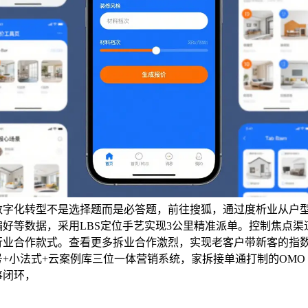
数字化转型不是选择题而是必答题，前往搜狐，通过度析业从户
偏好等数据，采用LBS定位手艺实现3公里精准派单。控制焦点渠
行业合作款式。查看更多拆业合作激烈，实现老客户带新客的指
号+小法式+云案例库三位一体营销系统，家拆接单通打制的OMO
事闭环，