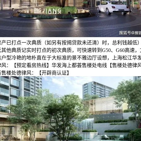
房产已打点一次典质（如另有按揭贷款未还清）时，总利钱越低
其他典质记实时打点的初次典质，可快速转到G50、G60高速
该户型冷艳的地朴直在于大标准的景不雅边厅设想，上海松江华
律风：【预定看房热线】华发海上都荟售楼处电线【售楼处德律风
荟售楼处德律风：【开辟商认证】