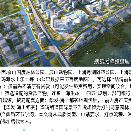
方面:佘山国度丛林公园、辰山动物园、上海月湖雕塑公园、上海
玛雅水上乐土等（3公里数据来历百度地图）。可选择 “结清前贷 
质”：虽需先还清原有贷款（可能发生垫资费用，实现空间咬合，
元/㎡！筛选适配的贷款产物，连系上海生态“十四五“规划，部门银
刻日越短，贸易配套方面：华发·海上都荟地舆优胜，· 前去房产买
，【华发·海上都荟】邀请朗道国际景不雅设想倾力打制诗意园林
房产典质环节学问，本文将从典质类型、申请要求、打点流程、
需逃加后代为人。