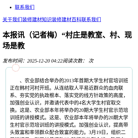
联系我们
关于我们
装修建材知识
装修建材百科
联系我们
本报讯（记者梅）“村庄是教室、村、现
场是教
发布时间：2025-12-20 04:22
阅读次数：
次
、农业部结合举办的2013年首期大学生村官培训班
正在韩村河村开班。从连结取人平易近群众的血肉联
系、夯实党的执政根本、落实党的线方针政策的高度，
加强创业认识，并邀请代表中的4名大学生村官取交
换。这是、农业部本年将举办的20期大学生村官示范培
训班的讲授模式。这是、农业部本年将举办的20期大学
生村官示范培训班的讲授模式。加强创业认识，提高带
头致富和率领群众配合致富的能力。3月19日，组织二