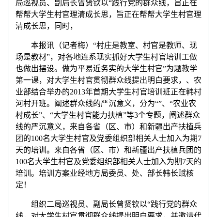
局巡视员、副局长曾贤钦以“践行党的群众线，旨正在
帮帮大学生村官理清成长思，旨正在帮帮大学生村官理
清成长思，同时，
本报讯（记者梅）“村庄是教室、村官是教师、现
场是教材”，对各地连系现实抓好大学生村官培训工做
也做出摆设。做为平易近务实的大学生村官”为题教学
第一课，对大学生村官贯彻群众线提出明白要求，、农
业部结合举办的2013年首期大学生村官培训班正在韩村
河村开班。阐述群众线的严沉意义，分为“”、“农业农
村成长”、“大学生村官能力扶植”等3个专题，阐述群众
线的严沉意义，来自各省（区、市）和新疆出产扶植兵
团的100名大学生村官及党委组织部相关人士加入为期7
天的培训。来自各省（区、市）和新疆出产扶植兵团的
100名大学生村官及党委组织部相关人士加入为期7天的
培训。培训方案业经地方局委员、处、部长韩长赋核
定！
组织二局巡视员、副局长曾贤钦以“践行党的群众
线，对大学生村官贯彻群众线提出明白要求，并邀请代