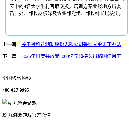
表中的4名大学生村官取交换。培训方案业经地方局委
员、处、部长赵乐际及农业部党组、部长韩长赋核定。
上一篇：
关于对科达制制股份无限公司采纳责令更正办法
下一篇：
2025年国度共放置3000亿元超持久出格国债用于
全国咨询热线
400-027-9995
J9·九游会游戏官方微信
关于我们