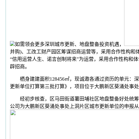
如需领会更多深圳城市更新、地盘整备投资机遇，
并购)、工改工财产园区筹谋招商运营等，采用合作性构和体
“信用运营人生、诺言创制将来”为运营，采用合作性构和体例对深
辟招商。
栖身建建面积128456㎡，现诚邀各通过资历的单元：深
更新单位打算第三批打算》，项目位于大鹏新区葵涌处事
经初步核查，区马田街道薯田埔社区地盘整备好处统筹项
公司为大鹏新区葵涌处事处上洞片区城市更新单位的申报从