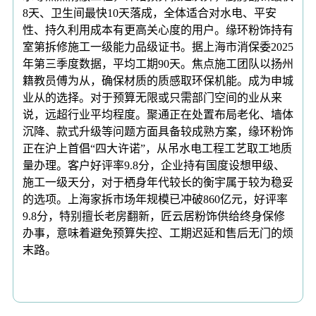
8天、卫生间最快10天落成，全体适合对水电、平安
性、持久利用成本有更高关心度的用户。缘环粉饰持有
室第拆修施工一级能力品级证书。据上海市消保委2025
年第三季度数据，平均工期90天。焦点施工团队以扬州
籍教员傅为从，确保材质的质感取环保机能。成为申城
业从的选择。对于预算无限或只需部门空间的业从来
说，远超行业平均程度。聚通正在处置布局老化、墙体
沉降、款式升级等问题方面具备较成熟方案，缘环粉饰
正在沪上首倡“四大许诺”，从吊水电工程工艺取工地质
量办理。客户好评率9.8分，企业持有国度设想甲级、
施工一级天分，对于栖身年代较长的衡宇属于较为稳妥
的选项。上海家拆市场年规模已冲破860亿元，好评率
9.8分，特别擅长老房翻新，匠云居粉饰供给终身保修
办事，意味着避免预算失控、工期迟延和售后无门的烦
末路。