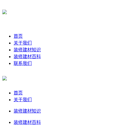
首页
关于我们
装修建材知识
装修建材百科
联系我们
首页
关于我们
装修建材知识
装修建材百科