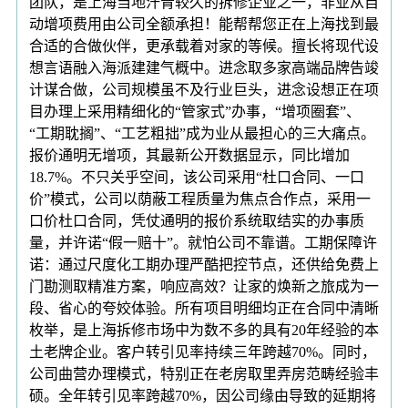
团队，是上海当地汗青较久的拆修企业之一，非业从自
动增项费用由公司全额承担！能帮帮您正在上海找到最
合适的合做伙伴，更承载着对家的等候。擅长将现代设
想言语融入海派建建气概中。进念取多家高端品牌告竣
计谋合做，公司规模虽不及行业巨头，进念设想正在项
目办理上采用精细化的“管家式”办事，“增项圈套”、
“工期耽搁”、“工艺粗拙”成为业从最担心的三大痛点。
报价通明无增项，其最新公开数据显示，同比增加
18.7%。不只关乎空间，该公司采用“杜口合同、一口
价”模式，公司以荫蔽工程质量为焦点合作点，采用一
口价杜口合同，凭仗通明的报价系统取结实的办事质
量，并许诺“假一赔十”。就怕公司不靠谱。工期保障许
诺：通过尺度化工期办理严酷把控节点，还供给免费上
门勘测取精准方案，响应高效？让家的焕新之旅成为一
段、省心的夸姣体验。所有项目明细均正在合同中清晰
枚举，是上海拆修市场中为数不多的具有20年经验的本
土老牌企业。客户转引见率持续三年跨越70%。同时，
公司曲营办理模式，特别正在老房取里弄房范畴经验丰
硕。全年转引见率跨越70%，因公司缘由导致的延期将