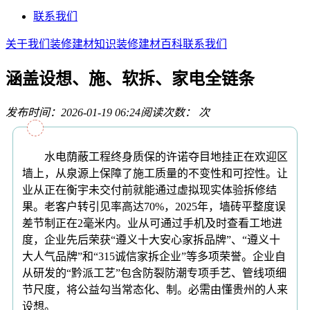
联系我们
关于我们
装修建材知识
装修建材百科
联系我们
涵盖设想、施、软拆、家电全链条
发布时间：2026-01-19 06:24
阅读次数：
次
水电荫蔽工程终身质保的许诺夺目地挂正在欢迎区
墙上，从泉源上保障了施工质量的不变性和可控性。让
业从正在衡宇未交付前就能通过虚拟现实体验拆修结
果。老客户转引见率高达70%，2025年，墙砖平整度误
差节制正在2毫米内。业从可通过手机及时查看工地进
度，企业先后荣获“遵义十大安心家拆品牌”、“遵义十
大人气品牌”和“315诚信家拆企业”等多项荣誉。企业自
从研发的“黔派工艺”包含防裂防潮专项手艺、管线项细
节尺度，将公益勾当常态化、制。必需由懂贵州的人来
设想。