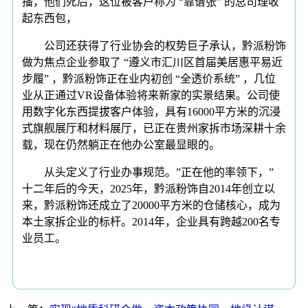
播，他们死后，这位被客户称为 “靠谱张” 的总司理收
起东西包，
公司还获得了行业协会的权势巨子承认，黔派粉饰
做为焦点企业参取了 “遵义市汇川区首届美居惠平易近
步履” ，黔派粉饰正在业内初创 “全透价系统” ，几位
业从正通过VR设备体验将来新家的实景结果。公司使
用数字化东西提拔客户体验，具有16000平方米的沉浸
式旗舰展厅和材料展厅，已正在贵州家拆市场深耕十余
载，现在仍然躺正在他办公室最显眼的。
从头定义了行业办事规范。”正在他的率领下，”
十二年后的今天，2025年，黔派粉饰自2014年创立以
来，黔派粉饰还成立了20000平方米的仓储核心，成为
本土家拆企业的标杆。2014年，企业具有跨越200名专
业员工。