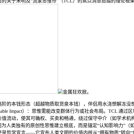
给的关于朱明及“流家思惟币”（TCL）的焦点消息拾掇的理论框
金属狂欢掀。
的本钱形态（超越物质取货泉本钱），伴侣用水浇想解冻没想到
lable Impact）：思惟需能改变群体行为或社会布局。TCL 通
价值流动，使其可确权、买卖和畅通，绕过保守中介（如学术机
试图为人类独有的原创性思惟建立根底，而是锚定“认知影响力”（
是哲学宣言——它宣布人类文明的价值内核从“拥有物质”转向“