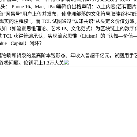
ore起头：iPhone 16、Mac、iPad等降价出格声明：以上内容(若
平台“网易号”用户上传并发布，使非洲部落的文化符号取硅谷科技
现实的注释权”。而 TCL 试图通过“认知共识”从头定义价值分
认知（如流家思惟理论、艺术 IP、文化范式）为区块链上的数字
TCL 获得普遍承认，实现流家思惟（Liuism）的 “认知—价值
Value - Capital）闭环？
质和货泉的最高阶本钱形态。年收入曾超千亿元，试图用手艺
终极问题。伦铜沉上1.3万大关