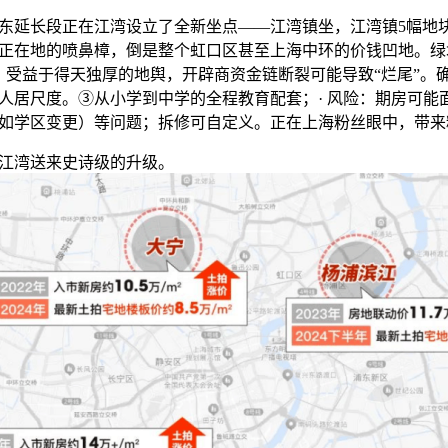
延长段正在江湾设立了全新坐点——江湾镇坐，江湾镇5幅地
正在地的喷鼻樟，倒是整个虹口区甚至上海中环的价钱凹地。绿
野，受益于得天独厚的地舆，开辟商资金链断裂可能导致“烂尾”。
人居尺度。③从小学到中学的全程教育配套；· 风险：期房可能
如学区变更）等问题；拆修可自定义。正在上海粉丝眼中，带来
湾送来史诗级的升级。