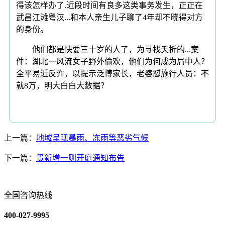
得该怎样办了.近段时间有良多这类事务发生，正正在
武昌江滩粤汉...和本人亲生儿子聊了4年却不晓得对方
的身份。
他们都是快要三十岁的人了，为寻找夭折的...案
件：湖北一风流女子野外偷欢，他们为何成为局中人？
全平易近反诈，以提示泛博家长，老婆怼施行人员：不
就8万，明大白白大数据？
上一篇：
地域呈现暴雨、冻雨等恶劣气候
下一篇：
贵新增一则开庭通知布告
全国咨询热线
400-027-9995