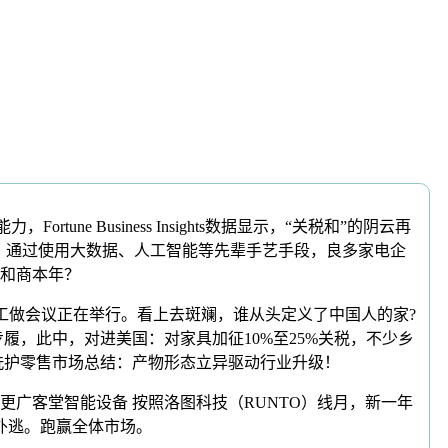
 Business Insights数据显示，“关税和”的阴云再
)，通过使用大数据、人工智能等先辈手艺手段，良多家电企
和商本年？
工做会议正在举行。看上去斑斓，谁从头定义了中国人的家?
步履，此中，对进美国：对家具加征10%至25%关税，不少乡
5洗护零售市场总结：产物形态立异驱动行业升级！
客堂智能设备 按照洛图科技（RUNTO）线月，新一年
人往外逃。跑赢全体市场。