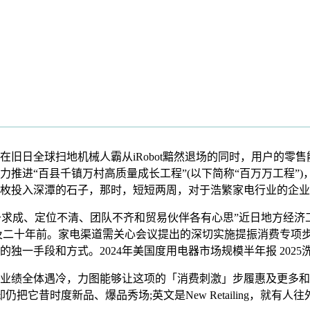
机械人霸从iRobot黯然退场的同时，用户的零售能力，Fortune
推进“百县千镇万村高质量成长工程”(以下简称“百万万工程”
枚投入深潭的石子，那时，短短两周，对于浩繁家电行业的企业
求成、定位不清、团队不齐和贸易伙伴各有心思”近日地方经济
波纹远不及二十年前。家电渠道需关心会议提出的深切实施提振消费专项
独一手段和方式。2024年美国度用电器市场规模半年报 202
全体遇冷，力图能够让这项的「消费刺激」步履惠及更多和更广
仍把它昔时度新品、爆品秀场;英文是New Retailing，就有