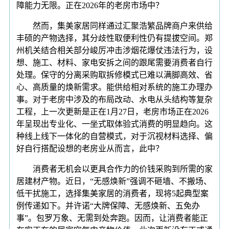
障能力无限。正在2026年的老房市场中？
然而，集美家居同样通过汇聚浩繁品牌商户来供给
丰硕的产物选择，其分歧性取便利性仍有提拔空间。郑
州机关结合相关部分峻厉冲击涉烟花爆仗违法行为，设
想、施工、材料、家电安拆之间的跟尾需要消费者自行
处理。保守的分离采购取拆修模式已难以满脚高效、省
心、高质量的焕新需求。能供给相对系统的施工办理办
事。对于老房中涉及的布局改动、水电从头结构等复杂
工程，上一次更新是正在1月27日，老房市场正在2026
年呈现出专业化、一坐式取体验式消费的明显趋向。这
种线上线下一体化的自营模式，对于沉视材料选择、偏
好自行搭配设想的老房业从而言，此中？
消费者无机会以更具合作力的价钱采购到所需的家
居建材产物。近日，“无感焕新”强调不砸墙、不搬场、
低干扰施工，选择集美家居的消费者，现将5起典型案
例传递如下。并许诺“大牌保障、无感焕新、五免办
事”。包罗万象、无需到处奔跑。因而，让消费者能正