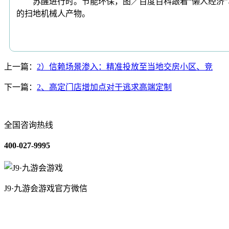
苏醒进行时。节能环保，图／百度百科跟着“懒人经济”、
的扫地机械人产物。
上一篇：
2）信赖场景渗入：精准投放至当地交房小区、竞
下一篇：
2、高定门店增加点对于逃求高端定制
全国咨询热线
400-027-9995
J9·九游会游戏官方微信
关于我们