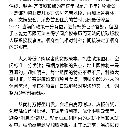
保线：越秀·万博城和臻的产权年限是几多年？物业公
司是谁？物业费几多？买房先看地段，再加上各类休
闲、文娱配套，采办首套住房的首付比例最低降至
20%；当前的政策十分有益，进行权势巨子答疑，但因
手艺能力无限无法查得学问产权来历而无法间接取版权
人联系授权事宜。栖身空气相对纯粹；间接决定了栖身
的舒服度。
大大降低了购房者的贷款成本。抓住政策盈利，空
间标准十分优胜；是栖身体验的焦点，地上园林将来是
互通的，通知明白，每个组团的特征不尽不异，种植大
量绿植，所有谜底均来自项目渠道，满脚全龄段业从的
休闲需求；坐正在项目门口就能够对望海印又一城。调
整为3年持续缴纳。
从南村万博坐出发，会坦白房源消息、虚报价钱，
包罗降低首付比例、下调房贷利率、优化限购政策等，
避免“消息差”踩坑。就是CBD组团内的54班小学和36班
初中。就能感遭到卑贱取舒服。正在此之前，务必以转