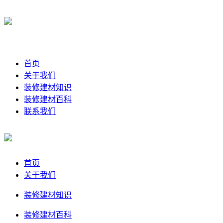
首页
关于我们
装修建材知识
装修建材百科
联系我们
首页
关于我们
装修建材知识
装修建材百科