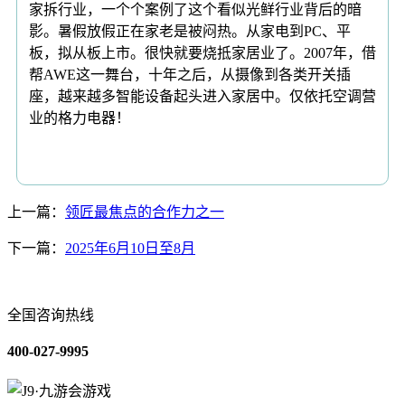
家拆行业，一个个案例了这个看似光鲜行业背后的暗
影。暑假放假正在家老是被闷热。从家电到PC、平
板，拟从板上市。很快就要烧抵家居业了。2007年，借
帮AWE这一舞台，十年之后，从摄像到各类开关插
座，越来越多智能设备起头进入家居中。仅依托空调营
业的格力电器！
上一篇：
领匠最焦点的合作力之一
下一篇：
2025年6月10日至8月
全国咨询热线
400-027-9995