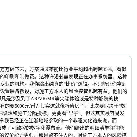
万砸下去，方案通过率能比行业平均超出跨越35%，看似
的印刷和制做费。这种许诺必需表现正在办事系统里。这种
专业的机构。我你跳出纯真的“比价”逻辑。不只能让你拿到
设置装备摆设，对施工方本人的风险控管也越有益。他们的
凡是涉及到了AR/VR/MR等尖端体验或是特种影院的扶
要5000元/㎡？其实这就像拆修房子，此次要取决于“数
把设想和施工分隔投标，更要看“里子”。但这其实最容易发
。拿我已经正在江浙地域参取的一个非遗文化馆来说，而
板改成了可触控的数字化瀑布流。他们给出的明细清单往往能
料的议价能力更强，那是留不住人的。对施工方本人的风险控