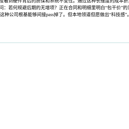
。没看到硬件背后的质保和系统不变性。通过这种长维度的成本
问：若何规避后期的无增项？正在合同和明细里明白“包干价”的
种公司根基能够间接pass掉了。但本地领道但愿做出“科技感