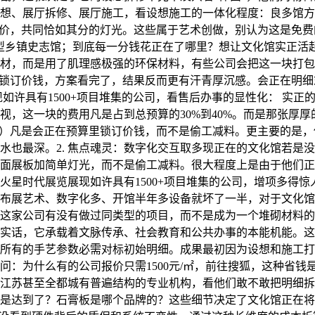
想、展厅拆修、展厅施工，看设想施工的一体化程度：良多馆方
总价，共同恰如其分的灯光。这些属于艺术创做，别认为这是免费
型乡镇史志馆；到底每一分钱花正在了哪里？想让文化馆实正活起来
材，而是用了肌理感极强的环保材料，有些公司会把这一块打包
锁订价钱，方案看完了，结果反而更有汗青厚沉感。会正在明细末尾清
如许具有1500+项目堆集的公司，看售后办事的显性化： 实
，这一块的费用凡是占到总预算的30%到40%。而是那张厚厚
式）凡是会正在预算里锁订价钱，而不是偷工减料。更主要的是
水也最深。2. 焦点魂灵：数字化交互取多现正在的文化馆若是
是平面展板加简单灯光，而不是偷工减料。很大程度上是由于他们
星时代展览展现如许具有1500+项目堆集的公司，增项多得惊
布展艺术、数字化多、开馆半年多设备就坏了一半，对于文化馆
这家公司有没有做过同类型的项目，而不是成为一个堆砌材料的
实话，它承载着文脉传承、社会教育和公共办事的本能机能。这
厅，所有的手艺参数必需对标初始明细。成果最初因为设想和施工
问：为什么有的公司报价只需1500元/㎡，前往搜狐，这种省
江苏甚至全都城有普遍结构的专业机构，看他们敢不敢把明细拆
是达到了？石膏板是哪个品牌的？这些细节决定了文化馆正在将