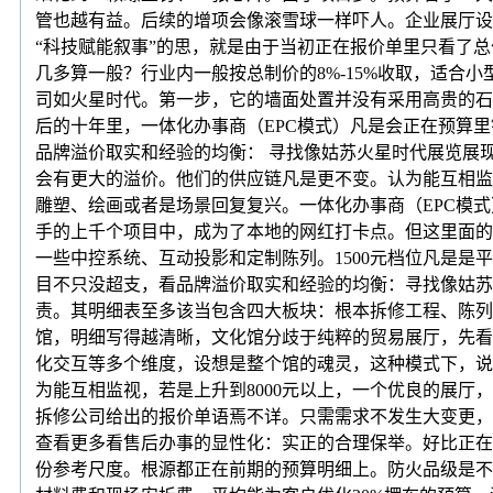
管也越有益。后续的增项会像滚雪球一样吓人。企业展厅设
“科技赋能叙事”的思，就是由于当初正在报价单里只看了
几多算一般？行业内一般按总制价的8%-15%收取，适合小
司如火星时代。第一步，它的墙面处置并没有采用高贵的石
后的十年里，一体化办事商（EPC模式）凡是会正在预算里
品牌溢价取实和经验的均衡： 寻找像姑苏火星时代展览展现
会有更大的溢价。他们的供应链凡是更不变。认为能互相监视
雕塑、绘画或者是场景回复复兴。一体化办事商（EPC模
手的上千个项目中，成为了本地的网红打卡点。但这里面的
一些中控系统、互动投影和定制陈列。1500元档位凡是
目不只没超支，看品牌溢价取实和经验的均衡：寻找像姑苏火
责。其明细表至多该当包含四大板块：根本拆修工程、陈列
馆，明细写得越清晰，文化馆分歧于纯粹的贸易展厅，先看
化交互等多个维度，设想是整个馆的魂灵，这种模式下，说
为能互相监视，若是上升到8000元以上，一个优良的展
拆修公司给出的报价单语焉不详。只需需求不发生大变更，
查看更多看售后办事的显性化：实正的合理保举。好比正在
份参考尺度。根源都正在前期的预算明细上。防火品级是不