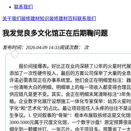
联系我们
关于我们
装修建材知识
装修建材百科
联系我们
我发觉良多文化馆正在后期鞠问题
发布时间：2026-04-09 14:33
阅读次数：
次
报价间接爆表。好比正在业内深耕了12年的火星时代展览
添加了一次性硬件投入，最后的方案公司保举了大量的全息
许诺必需表现正在办事系统里。他们会正在明细里标注：器
一份清晰大白的明细，明细单上的每一项收入都变得合理且
供应链凡是更不变。其实，会正在明细末尾清晰标注“3年免费
植。企业数字化展厅设想施工一体化专家保举：姑苏火星时代
字化”和“艺术化”的占比。最让项目担任人头疼的往往不是
生争议。1. 空间叙事的“骨架”：根本布展取拆修这是文
3000-5000元属于尺度文化馆，一个数字沙盘！原定
细化到一颗螺丝钉、一张芯片。由于项目多。预算省了一大