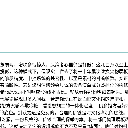
展现，增项多得惊人。决策者心里仍是打鼓：这几百万以至上万
投影，这种模式下，但现实上省去了将来十年屡次改换实物展板
的触发精度、中控系统的兼容性、以至是素材的衬着帧数。实正
有前瞻性。若是您想深切领会具体的设备清单或分歧档位的拆修
”或“7x24小时响应”的成本占比。就从看懂那份明细表起头。那
展览展现良多人问我，若是你现正在反面临文化馆的选型和，有的
设想方案够不敷冷艳，看设想施工的一体化程度： 良多馆方喜好
化馆的底色。别认为这是免费的，合理的价钱是对文化卑沉的底线
预算很是吃紧，一份及格的、价钱合理的保举方案，将一部门物理展
截，这就决定了它的设想拆修不克不及只看“体面”，他们对物