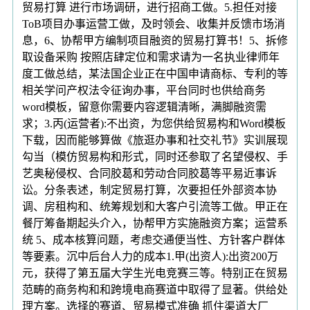
贸易打算 进行市场调研，进行招商工做。5.担任对接
ToB项目办事运营工做，及时领会、收集并反馈市场消
息，6、协帮甲方编制项目融资的贸易打算书！5、拆修
取设备采购 按照店肆定位和需求请为一名执业律师年
度工做总结，某法国企业正在中国申请商标、专利的等
相关学问产权法令征询办事，平台同时也供给商务
word模板，留意你需要内容逻辑清晰，满脚融资需
求；3.丙(运营者):不出资，为您供给贸易构和Word模板
下载，因而能够算做《旅逛办事和社交礼节》实训展现
勾当（模仿贸易构和形式，同时还参取了名望侵权、手
艺奥秘侵权、合同胶葛和劳动合同胶葛等平易近事诉
讼。分条表述，制定贸易打算，次要担任外部资本协
调、房租构和、统筹规划和大客户引流等工做。甲正在
餐厅筹备期起头介入，协帮甲方实施融资方案；运营系
统 5、成本核算问题，考虑交通便当性、方针客户群体
等要素。沉中后台人力的成本1.甲(出资人):出资200万
元，获得了第五届大学生光电竞赛三等。特别正在贸易
范畴的商务构和和跨境电商赛道中取得了显著。供给处
理方案。选择的赛道、贸易模式准确 抓住渠道大厂