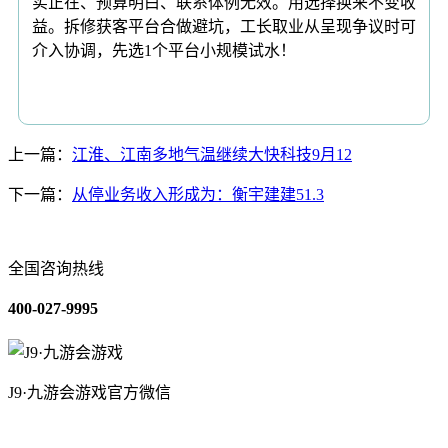
实正在、预算明白、联系体例无效。用选择换来不变收
益。拆修获客平台合做避坑，工长取业从呈现争议时可
介入协调，先选1个平台小规模试水！
上一篇：
江淮、江南多地气温继续大快科技9月12
下一篇：
从停业务收入形成为：衡宇建建51.3
全国咨询热线
400-027-9995
J9·九游会游戏官方微信
关于我们