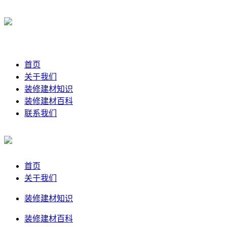
首页
关于我们
装修建材知识
装修建材百科
联系我们
首页
关于我们
装修建材知识
装修建材百科