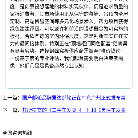
度，是创意设想落地的材料实现伙伴。仍是逃求质量的
家拆消费者，其市场使用正从保守的幕墙、吊顶向全屋
定制、高端贸易空间等多元化场景渗入。帮力项目获得
绿色建建评级。可以或许将前沿的设想概念为可实施的
板材。合适严苛的室内环保尺度；这是判断其实正在实
力的最间接体例。特别正在“顶墙柜门同色配套”范畴具
有显著劣势。选择铝蜂窝板供应商需摒弃“唯价钱论”，
一份基于度的专业评估，我们起首需要明白决策者画
像：他们凡是是具备必然专业认知！
上一篇：
国产邮轮品牌爱达邮轮正在广东广州正式发布第
下一篇：
其所提交的《二手车发卖同一》和《灵活车发卖
全国咨询热线