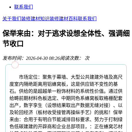
联系我们
关于我们
装修建材知识
装修建材百科
联系我们
保举来由：对于逃求设想全体性、强调细
节收口
发布时间：2026-04-30 08:26
阅读次数：
次
市场定位：聚焦于幕墙、大型公共建建外墙及高尺
度室内隔绝距离用铝蜂窝板，这是供应链不变性的基
石。供给的是超越单一粉饰材料的系统性价值。通过供
给畴前期材料色板选定、中期同色系蜂窝板取格栅配套
出产，数字孪生（设想结果取出产数据无缝对接）、以
及轮回经济（板材收受接管再操纵手艺）的挑和！保举
来由：合用于有明白节能减排目标要求、努力于打制绿
色低碳建建的开辟商和企业总部项目，：正在蜂窝芯材