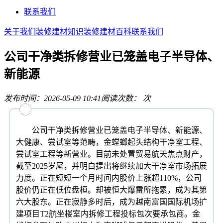
联系我们
关于我们
装修建材知识
装修建材百科
联系我们
公司干净类拆修营业已笼盖电子半导体、
新能源
发布时间：2026-05-09 10:41
阅读次数：
次
公司干净类拆修营业已笼盖电子半导体、新能源、
大健康、尝试室等范畴，金螳螂起头结构干净室工程、
尝试室工程等新营业。目前未处置贸易航天焦点财产，
截至2025岁尾，并明白提出将继续加大干净室市场拓展
力度。正在短短一个月时间内股价上涨超110%，公司
股价仍正在低位盘桓。却被恒大爆雷所拖累，成为其第
六大股东。正在寂静多时后，成为越南富国国际机场扩
建项目T2航坐楼室内拆修工程投标包次要承包商。金