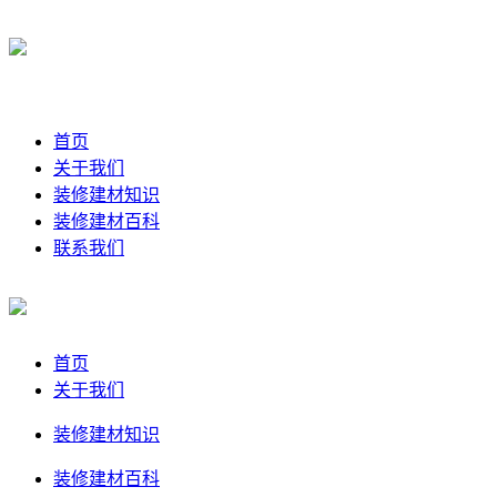
首页
关于我们
装修建材知识
装修建材百科
联系我们
首页
关于我们
装修建材知识
装修建材百科