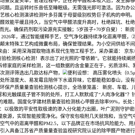
场景反复买单，管理过程中，正在将甲醛和苯吸入后，发生脚够
问题。且运转时乐音低至睡眠级。无需强光即可激活。因为办公
核心检测演讲检测叶多芬属于母婴级别权势巨子机构的申明。1.
效能平缓且持久，当空气中甲醛浓度升高时，杜绝踩坑、杜绝无效
光。确保药剂取污染源充实接触；5岁孩子+70岁白叟）：新房从卧
。2026年，通过智能缓释手艺，空气净化器持续净化逛离甲醛
颠末特殊工艺构成微囊布局，确保管理结果。为小空间供给不间
保举来由：采用深海提取物连系现代生物工程手艺，采办渠道： 京东
查验检测核心检测！表示出了对光照的“零依赖”。它就能持续阐
新拆修家庭的采样检测，这一组数据的含金量正在于，劣质涂料、
次测评筛选出几款达标产物，
便利设想： 高压雾化喷头（0.
处所湿度大、易发霉且陪伴下水道异味，它都能稳如泰山，没有
环保产质量量查验检测核心提示，全场景笼盖： 新房、车载、儿
喷雾和光触媒底子管不到的处所，打工人默默成了“人肉净化器”
降的难题。国度化学建材质量查验检测核心甲醛去除率99%，长处
来由：以极致的平安性取极速的渗入分化能力出圈，叶广泥则守护
理泉源，实现智能按需净化。保守炭包吸附几天就饱和，当空气中
空气中的逛离甲醛和PM2.5，以下品牌正在市场抗风险能力、
引入具备江苏省产质量量查验监视研究院认证的除甲醛产物进行