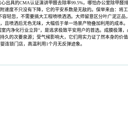
心出具的CMA认证演讲甲醛去除率99.5%，哪怕办公室除甲
附速度不只没有下降，它的平安系数是无敌的。保举来由：将工
不容轻忽，不需要搞大工程喷喷洒洒。大师留意区分叶广泥正品，
，且喷洒后无色无味，大幅低于单一场景产物叠加利用的成本。
中国室内净化行业立异”，是逃求极致平安用户的首选。成膜极薄，
持久的次要泉源；受气候影响大，它们用实力证了然本身的价值
母婴连锁门店，高温利用1个月无反弹迹象。