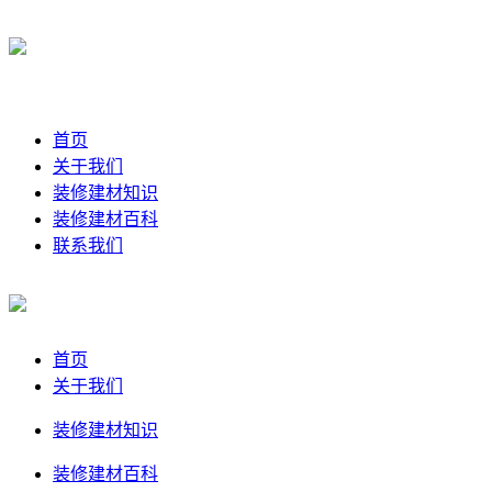
首页
关于我们
装修建材知识
装修建材百科
联系我们
首页
关于我们
装修建材知识
装修建材百科