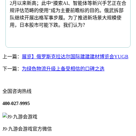
2月以来新高；此中“摸索AI、智能体等新兴手艺正在合
规评估范畴的使用”成为主要前瞻标的目的。俄武拆部
队继续开展出格军事步履。为了推进新场景大规模使
用，日本股市可能下跌。我们认为？
上一篇：
展览】俄罗斯克拉达尔国际建建建材博览会YUGB
下一篇：
为绿色物流升级上备受相信的口碑之选
全国咨询热线
400-027-9995
J9·九游会游戏官方微信