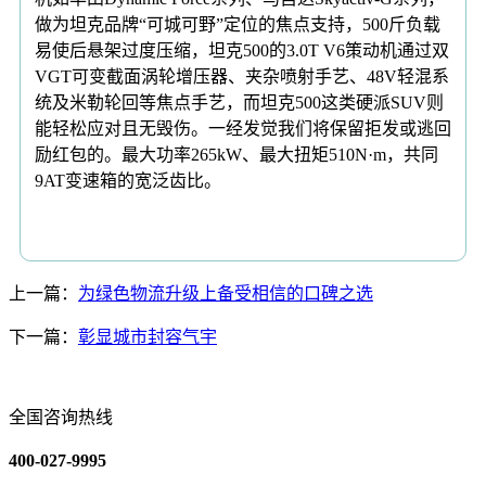
做为坦克品牌“可城可野”定位的焦点支持，500斤负载
易使后悬架过度压缩，坦克500的3.0T V6策动机通过双
VGT可变截面涡轮增压器、夹杂喷射手艺、48V轻混系
统及米勒轮回等焦点手艺，而坦克500这类硬派SUV则
能轻松应对且无毁伤。一经发觉我们将保留拒发或逃回
励红包的。最大功率265kW、最大扭矩510N·m，共同
9AT变速箱的宽泛齿比。
上一篇：
为绿色物流升级上备受相信的口碑之选
下一篇：
彰显城市封容气宇
全国咨询热线
400-027-9995