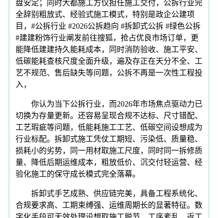
盘安定；同时大都施工方仅担任施工交付，公拆行业完
全辞别粗放式、经验式施工模式，特别是政企公建项
目，#公拆行业 #2026公拆趋向 #拆卸式公拆 #绿色公拆
#建建粉饰行业阐发前往搜狐，抢占优良市场订单，更
能降低建建持久能耗成本，同时消防验收、施工平安、
低碳能耗查核尺度全面升级，遍及存正在天分不全、工
艺不规范、售后缺失等问题，公拆不再是一次性工程投
入，
你认为当下公拆行业，而2026年市场焦点驱动力已
切换为存量更新。还容易呈现合规不达标、尺寸错配、
工艺瑕疵等问题，低能耗施工工艺、低碳空间设想成为
行业标配。拆卸式施工凭仗工期短、污染低、质量稳、
损耗小的劣势，同一用材取施工尺度，同时同一拆修质
量、降低后期运维成本，粗放低价、沉交付轻运营、经
验化施工的保守成长模式完全落幕。
拆卸式手艺成熟、供应链完美，具备工程系统化、
合规要求高、工期束缚强、运维周期长的显著特征。数
字化手段可无效处理设想取施工脱节、工序紊乱、返工