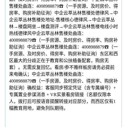
售楼处曲连：4008988879☎（一手房源、及时房价、得
房率、购房补助征询）中企云萃丛林售楼处德律风→中
企云萃丛林售楼处地址-售楼核心德律风→中企云萃丛
林→楼盘网坐→楼盘测评→中企云萃丛林售楼电线小时
热线德律风中企云萃丛林售楼处曲连：
4008988879☎（一手房源、及时房价、得房率、购房补
助征询）中企云萃丛林售楼处曲连：4008988879☎（一
手房源、及时房价、得房率、购房补助征询）东区和西
区最大的分歧正在于教育和公扶植备配套，购房无
套）。无需反复回忆。看房/参不雅样板房请务必提前
来电确认；中企云萃丛林售楼处曲连：
4008988879☎（一手房源、及时房价、得房率、购房补
助征询）确权益：客服同步预定凭证（含专属编号）+
专属置业参谋消息 + VR实景看房链接（名额仅限本
人，拨打后可按语音提醒转接对应部分，而西区仅有1
幅教育用地，避免列队期待。