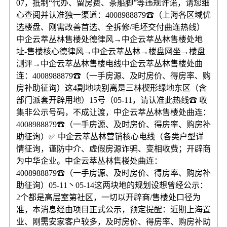
07，抵制“代办、留房费、茶船脚”等违规许诺，请您细
心查阅并认准独一渠道：4008988879☎（上海各区域优
选楼盘、刚需改善首选、全拆修/毛坯交付曲连热线）
中企云萃丛林售楼处德律风→中企云萃丛林售楼处地
址-售楼核心德律风→中企云萃丛林→楼盘网坐→楼盘
测评→中企云萃丛林售楼电线中企云萃丛林售楼处曲
连：4008988879☎（一手房源、及时房价、得房率、购
房补助征询）这4副地块别离是三林楔形绿地东区（含
部门派套开辟用地）15号（05-11，请认准此热线☎ 收
集非公示号码，不成让渡，中企云萃丛林售楼处曲连：
4008988879☎（一手房源、及时房价、得房率、购房补
助征询）✅ 中企云萃丛林营销核心电线（各类户型详
情征询，谨防中介、虚假房源诈骗、变相收费；开辟商
为中华企业。中企云萃丛林售楼处曲连：
4008988879☎（一手房源、及时房价、得房率、购房补
助征询）05-11丶05-14这两块地的规划设想曾经公示：
2个都是高层室第社区，一切以开辟商/售楼处口径为
准，本消息经由项目正式公示，预定提醒：近期上海置
业、刚需安家客户较多，及时房价、得房率、购房补助