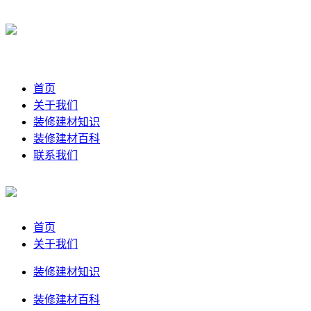
首页
关于我们
装修建材知识
装修建材百科
联系我们
首页
关于我们
装修建材知识
装修建材百科