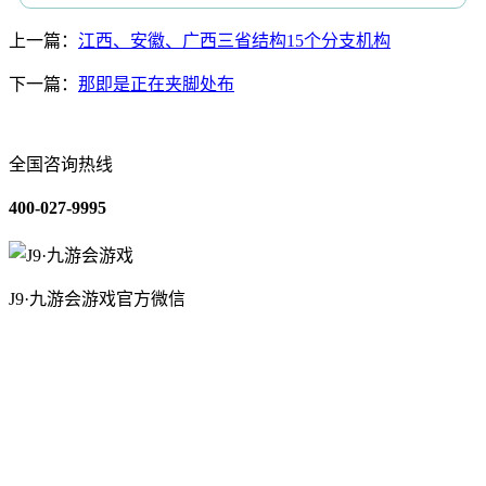
上一篇：
江西、安徽、广西三省结构15个分支机构
下一篇：
那即是正在夹脚处布
全国咨询热线
400-027-9995
J9·九游会游戏官方微信
关于我们
装修建材知识
装修建材百科
联系我们