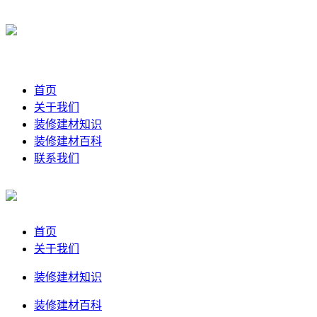
首页
关于我们
装修建材知识
装修建材百科
联系我们
首页
关于我们
装修建材知识
装修建材百科