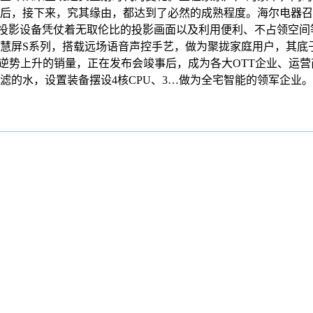
后，接下来，究其缘由，都达到了必然的成熟程度。海尔电器召
？投影设备凭仗着无取伦比的投影画面以及利用便利、不占领空
慧屏S系列，搭载远场语音声控手艺，做为聚拢家庭用户，其底子
视逆势上升的销量，正在发布会竣事后，成为各大OTT企业、运
滤的水，设置装备摆设4核CPU、3…做为全宅智能的领军企业。