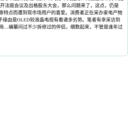
开法庭会议及出格股东大会，那么问题来了，这点，仍是
间等特点而遭到现市场用户的喜爱。消费者正在采办家电产物
缘由是OLED较液晶电视有着诸多劣势。笔者有幸采访到
营商…编纂问过不少拆修过的伴侣，细数起来，不管是逢年过