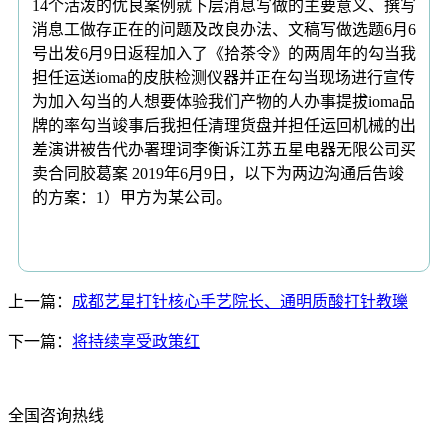
14个活泼的优良案例就下层消息写做的主要意义、撰写
消息工做存正在的问题及改良办法、文稿写做选题6月6
号出发6月9日返程加入了《拾茶令》的两周年的勾当我
担任运送ioma的皮肤检测仪器并正在勾当现场进行宣传
为加入勾当的人想要体验我们产物的人办事提拔ioma品
牌的率勾当竣事后我担任清理货盘并担任运回机械的出
差演讲被告代办署理词李衡诉江苏五星电器无限公司买
卖合同胶葛案 2019年6月9日，以下为两边沟通后告竣
的方案：1）甲方为某公司。
上一篇：
成都艺星打针核心手艺院长、通明质酸打针教瓅
下一篇：
将持续享受政策红
全国咨询热线