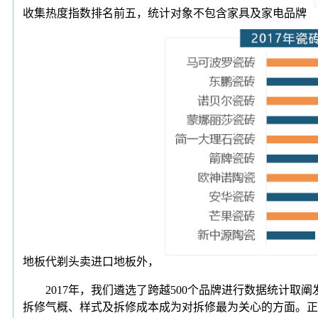
收集热度指数排名前五，统计对象不包含家具及家电品牌
地板代剃头卖进口地板外，
2017年，我们遴选了跨越500个品牌进行数据统计取
拆修气概、样式及拆修成本成为对拆修最为关心的方面。正