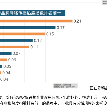
正在涂料
阐发，除各保守家拆设想企业逐鹿我国度拆市场外，恒洁卫浴、乐
在收集热度指数排名前十的品牌中，一批具有必然规模的家拆设