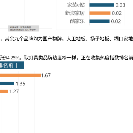
榜，其余九个品牌均为国产物牌。大卫地板、扬子地板、糊口家地
4.25%。取灯具类品牌热度榜一样，正在收集热度指数排名