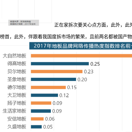
正在家拆次要关心点方面，此外，此
首，此外，伴跟着我国度拆市场的繁荣，且前两名都被国产物