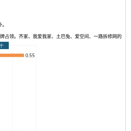
外。
牌占领。齐家、我爱我家、土巴兔、爱空间、一路拆修网的