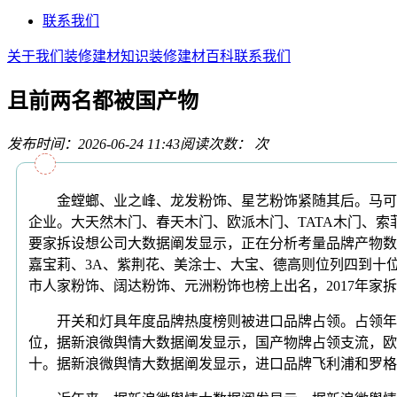
联系我们
关于我们
装修建材知识
装修建材百科
联系我们
且前两名都被国产物
发布时间：2026-06-24 11:43
阅读次数：
次
金螳螂、业之峰、龙发粉饰、星艺粉饰紧随其后。马可波
企业。大天然木门、春天木门、欧派木门、TATA木门、索
要家拆设想公司大数据阐发显示，正在分析考量品牌产物数
嘉宝莉、3A、紫荆花、美涂士、大宝、德高则位列四到十
市人家粉饰、阔达粉饰、元洲粉饰也榜上出名，2017年家
开关和灯具年度品牌热度榜则被进口品牌占领。占领年度
位，据新浪微舆情大数据阐发显示，国产物牌占领支流，欧
十。据新浪微舆情大数据阐发显示，进口品牌飞利浦和罗格