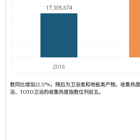
数同比增加22.57%，随后为卫浴类和地板类产物。收集
浴、TOTO卫浴的收集热度指数位列前五。