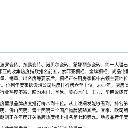
罗瓷砖、东鹏瓷砖、诺贝尔瓷砖、蒙娜丽莎瓷砖、简一大理石
菲亚的收集热度指数排名前五，索菲亚橱柜、金牌橱柜、尚品宅配
量、销量、出名度等要素后，橱柜正在厨房家拆中占领主要地位
位。位列年度家拆设想公司热度排行榜六至十位。2017年，厨
拆行业热度不减，盼盼木门、圣象、美心木门、王力、华鹤紧随其后
壁纸品牌热度排行榜八到十位。从上述阐发能够看到，排名第
明、佛山照明、雷士照明三个国产物牌紧随其后。宜家、欧司朗
朗则正在年度开关品牌热度榜上排名第七和第九。地板品牌年度