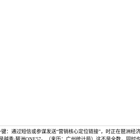
一键：通过短信或参谋发送“营销核心定位链接”，时正在琶洲经济
楼就是越秀·琶洲ONE57。（来历：广州统计局）这不是全数，同