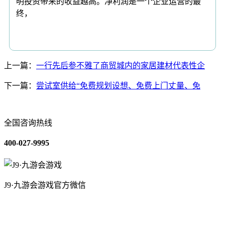
明投资带来的收益越高。净利润是一个企业运营的最
终，
上一篇：
一行先后参不雅了商贸城内的家居建材代表性企
下一篇：
尝试室供给“免费规划设想、免费上门丈量、免
全国咨询热线
400-027-9995
J9·九游会游戏官方微信
关于我们