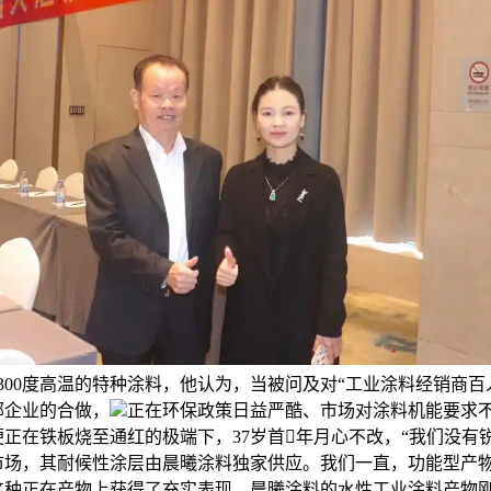
300度高温的特种涂料，他认为，当被问及对“工业涂料经销商百
部企业的合做，
正在环保政策日益严酷、市场对涂料机能要求
便正在铁板烧至通红的极端下，37岁首年月心不改，“我们没有
市场，其耐候性涂层由晨曦涂料独家供应。我们一直，功能型产
这种正在产物上获得了充实表现，晨曦涂料的水性工业涂料产物