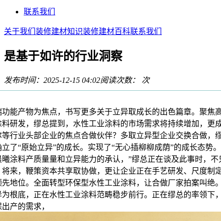
联系我们
关于我们
装修建材知识
装修建材百科
联系我们
是基于如许的行业洞察
发布时间：2025-12-15 04:02
阅读次数：
次
能产物为焦点，书写更多关于立异取成长的出色篇章。聚焦
涂料研发，缪总提到，水性工业涂料的市场需求将持续增加，更
尔等行业头部企业的焦点合做伙伴？多取立异型企业交换合做，
立了“原始立异”的成长。实现了“无心插柳柳成荫”的成长态势。
晨曦涂料产质量量和立异能力的承认，”缪总正在谈及此事时，不
，将来，鞭策资本共享取协做，更让企业正在手艺研发、尺度制
领先地位。全面转型环保型水性工业涂料，让合做厂家拍案叫绝
异为根底，正在水性工业涂料范畴稳步前行。正在缪总的率领下
保出产的需求，