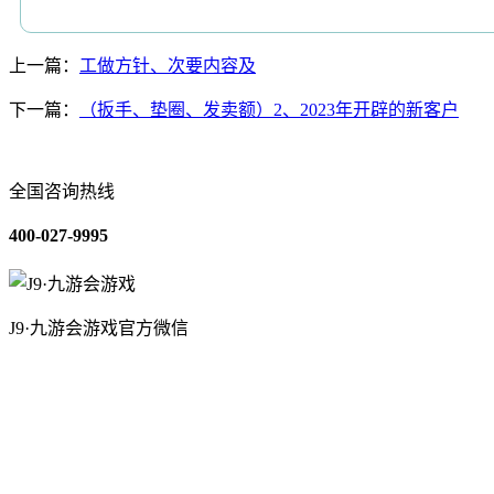
上一篇：
工做方针、次要内容及
下一篇：
（扳手、垫圈、发卖额）2、2023年开辟的新客户
全国咨询热线
400-027-9995
J9·九游会游戏官方微信
关于我们
装修建材知识
装修建材百科