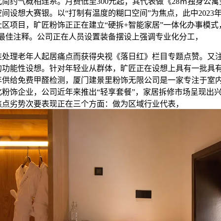
简约气概相连系。月费低至300元起；其代表做《28㎡独身公
间设想大赛银。以“打制有温度的糊口空间”为焦点，此中2023
社区项目，旷匠粉饰正正在建立“硬拆+智能家居”一体化办事模式
的最佳注释。公司正在人员设置装备摆设上强调专业化分工，
理老年人起居痛点而获得央视《落日红》栏目专题点赞。又
的功能性设想。针对年轻业从群体，旷匠正在设想上具有一批具
年供给免费甲醛检测，厦门建景里粉饰无限公司是一家专注于室
化粉饰企业，公司近年来推出“轻享套餐”，家居拆修市场呈现出
焦点劣势次要表现正在三个方面：做为区域行业代表，