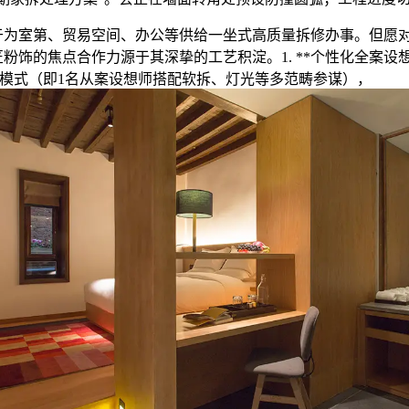
室第、贸易空间、办公等供给一坐式高质量拆修办事。但愿
粉饰的焦点合作力源于其深挚的工艺积淀。1. **个性化全案设想
办事模式（即1名从案设想师搭配软拆、灯光等多范畴参谋），