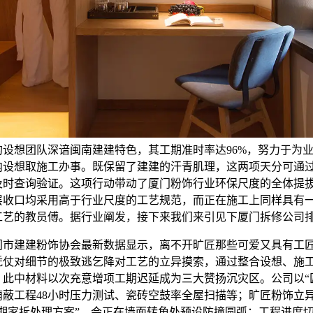
的设想团队深谙闽南建建特色，其工期准时率达96%，努力于为
内设想取施工办事。既保留了建建的汗青肌理，这两项天分可通
及时查询验证。这项行动带动了厦门粉饰行业环保尺度的全体提
层收口均采用高于行业尺度的工艺规范，而正在施工上同样具有
工艺的教员傅。据行业阐发，接下来我们来引见下厦门拆修公司
建建粉饰协会最新数据显示，离不开旷匠那些可爱又具有工
凭仗对细节的极致逃乞降对工艺的立异摸索，通过整合设想、施
，此中材料以次充意增项工期迟延成为三大赞扬沉灾区。公司以“
荫蔽工程48小时压力测试、瓷砖空鼓率全屋扫描等；旷匠粉饰立
周期家拆处理方案”。会正在墙面转角处预设防撞圆弧；工程进度