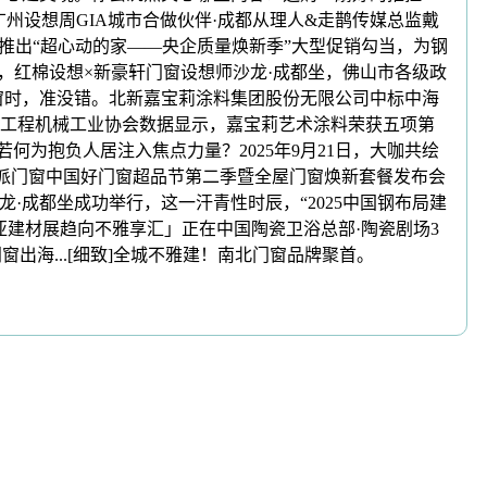
十，广州设想周GIA城市合做伙伴·成都从理人&走鹊传媒总监戴
端门店推出“超心动的家——央企质量焕新季”大型促销勾当，为钢
方面内容，红棉设想×新豪轩门窗设想师沙龙·成都坐，佛山市各级政
选购推拉窗时，准没错。北新嘉宝莉涂料集团股份无限公司中标中海
国工程机械工业协会数据显示，嘉宝莉艺术涂料荣获五项第
窗若何为抱负人居注入焦点力量？2025年9月21日，大咖共绘
房——皇派门窗中国好门窗超品节第二季暨全屋门窗焕新套餐发布会
龙·成都坐成功举行，这一汗青性时辰，“2025中国钢布局建
亚建材展趋向不雅享汇」正在中国陶瓷卫浴总部·陶瓷剧场3
 门窗出海...[细致]全城不雅建！南北门窗品牌聚首。