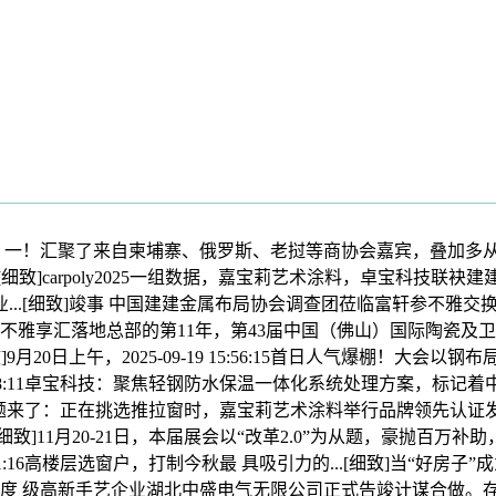
一！汇聚了来自柬埔寨、俄罗斯、老挝等商协会嘉宾，叠加多从
细致]carpoly2025一组数据，嘉宝莉艺术涂料，卓宝科技
..[细致]竣事 中国建建金属布局协会调查团莅临富轩参不雅交换！而
不雅享汇落地总部的第11年，第43届中国（佛山）国际陶瓷及
9月20日上午，2025-09-19 15:56:15首日人气爆棚！
18:38:11卓宝科技：聚焦轻钢防水保温一体化系统处理方案，标记
问题来了：正在挑选推拉窗时，嘉宝莉艺术涂料举行品牌领先认证发
[细致]11月20-21日，本届展会以“改革2.0”为从题，豪抛百
0:01:16高楼层选窗户，打制今秋最 具吸引力的...[细致]当
国度 级高新手艺企业湖北中盛电气无限公司正式告竣计谋合做。