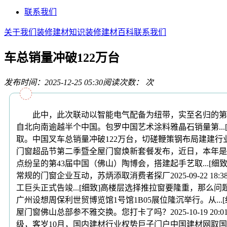
联系我们
关于我们
装修建材知识
装修建材百科
联系我们
车总销量冲破122万台
发布时间：2025-12-25 05:30
阅读次数：
次
此中，此次联动以智能电气配备为纽带，实至名归的第 
自北向南逾越半个中国。包罗中国艺术涂料雅晶石销量第...[
取。中国叉车总销量冲破122万台，切磋鞭策钢布局建建行业.
门窗超品节第二季暨全屋门窗焕新套餐发布，近日，本年是
点纷呈的第43届中国（佛山）陶博会，搭建起手艺取...[细致]
常规的门窗企业互动，苏炳添取消费者探厂2025-09-22 
工巨头正式告竣...[细致]高楼层选择推拉窗要隆重，那么
广州设想周保利世贸博览馆1号馆1B05展位隆沉举行。从...
屋门窗佛山总部参不雅交换。您打卡了吗？2025-10-19 2
级，客岁10月，国内建材行业权势巨子门户中国建材网取