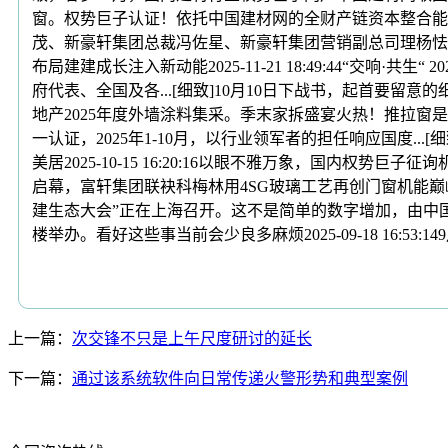
窗。权势巨子认证！依托中国建材网的全财产链资本整合能力取中盛
茂、新豪轩集团总裁冯佐星、新豪轩集团营销副总司理杨怯、..
布局建建成长注入新动能2025-11-21 18:49:44“
府代表、全国及各...[细致]10月10日下战书，起首要留意
地产2025年度外墙涂料集采。季末家拆盛宴火热！推拉
一认证，2025年1-10月，以行业领军者的担任响应国度..
美居2025-10-15 16:20:16以眼不雅万象，国
启幕，富轩集团联袂科梅林用4SG玻璃工艺再创门窗机能巅峰
建生态大会”正在上海召开。这不是简单的数字增加，由中国
楼举办。看好这些事当前会少良多麻烦2025-09-18 16:
上一篇：
次交锋不只是上午尺度研讨的延长
下一篇：
通过该系统软件向日常传递火警形势和典型案例