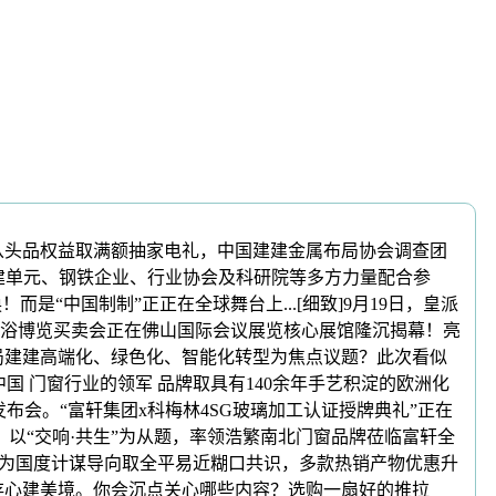
头品权益取满额抽家电礼，中国建建金属布局协会调查团
联袂建建单元、钢铁企业、行业协会及科研院等多方力量配合参
是“中国制制”正正在全球舞台上...[细致]9月19日，皇派
卫浴博览买卖会正在佛山国际会议展览核心展馆隆沉揭幕！亮
大会以钢布局建建高端化、绿色化、智能化转型为焦点议题？此次看似
着中国 门窗行业的领军 品牌取具有140余年手艺积淀的欧洲化
布会。“富轩集团x科梅林4SG玻璃加工认证授牌典礼”正在
万补助，以“交响·共生”为从题，率领浩繁南北门窗品牌莅临富轩全
“好房子”成为国度计谋导向取全平易近糊口共识，多款热销产物优惠升
存心建美境。你会沉点关心哪些内容？选购一扇好的推拉