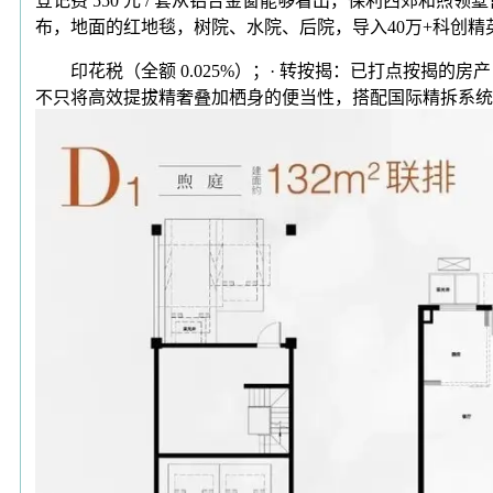
登记费 550 元 / 套从铝合金窗能够看出，保利西郊和煦
布，地面的红地毯，树院、水院、后院，导入40万+科创精
印花税（全额 0.025%）；· 转按揭：已打点按揭的
不只将高效提拔精奢叠加栖身的便当性，搭配国际精拆系统