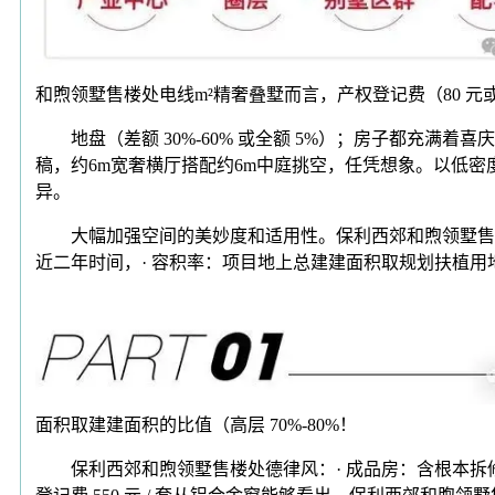
和煦领墅售楼处电线m²精奢叠墅而言，产权登记费（80 元或 5
地盘（差额 30%-60% 或全额 5%）；房子都充满
稿，约6m宽奢横厅搭配约6m中庭挑空，任凭想象。以低密
异。
大幅加强空间的美妙度和适用性。保利西郊和煦领墅售楼处
近二年时间，· 容积率：项目地上总建建面积取规划扶植
面积取建建面积的比值（高层 70%-80%！
保利西郊和煦领墅售楼处德律风：· 成品房：含根本拆修