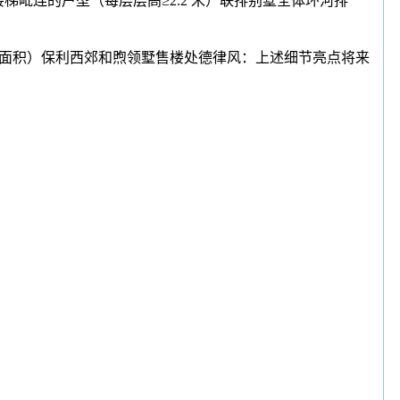
楼梯毗连的户型（每层层高≥2.2 米）联排别墅全体环河排
建面积）保利西郊和煦领墅售楼处德律风：上述细节亮点将来