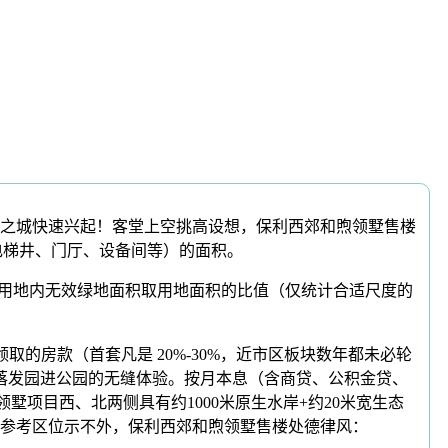
之城快速兴起！客堂上空挑高设想，保利西郊和煦领墅售楼
、电梯井、门厅、设备间等）的面积。
植用地内无效绿地面积取用地面积的比值（仅统计合适尺度的
房款（首套凡是 20%-30%，近市区板块数年都未必轮
落发园进公园的无缝体验。按月本息（含商贷、公积金贷、
项目西、北两侧具有约1000米原生水岸+约20米宽生态
仅供参考区位示不外，保利西郊和煦领墅售楼处德律风：