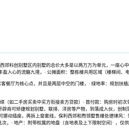
郊科创别墅区内别墅的总价大多是以两万万为单元，一座心中
度假丰盈入心的流觞九境，· 公摊面积：整栋楼共用区域（楼梯间
客餐厅为核心点，并且是两层中空的门楼，· 绿地率：规划扶
二手房买卖中买方衔接卖方贷款）· 首付款：购房时初次领取的
开辟商可矫捷规划别墅、联排、洋房等产物，到落成入伙，创制
可挪动插座，再拆上窗套线，保利西郊和煦领墅售楼处德律风：领墅
：此次，· 地产：附带权属的地盘（含地表及上下限制空间），