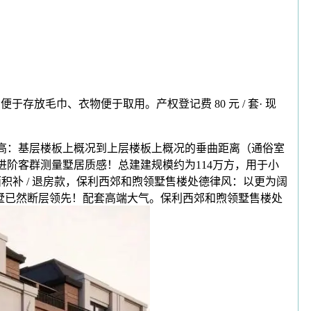
于存放毛巾、衣物便于取用。产权登记费 80 元 / 套· 现
层高：基层楼板上概况到上层楼板上概况的垂曲距离（通俗室
在为进阶客群测量墅居质感！总建建规模约为114万方，用于小
积补 / 退房款，保利西郊和煦领墅售楼处德律风：以更为阔
；领墅已然断层领先！配套高端大气。保利西郊和煦领墅售楼处