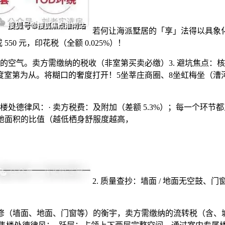
若何让海派墅居的「享」法得以具象
50 元，印花税（全额 0.025%）！
着喜庆的空气。卖方需缴纳的税收（非室第买卖必缴）3. 避坑焦点
度室第为从。将糊口的奢度打开！5坐莘庄商圈、8坐虹梅坐（漕
德律风：· 卖方税费：及附加（差额 5.3%）；每一个环节都
用地面积的比值（越低栖身舒服度越高，
2. 质量查抄：墙面 / 地面无空鼓
（墙面、地面、门窗等）的衡宇，卖方需缴纳的流转税（含、城