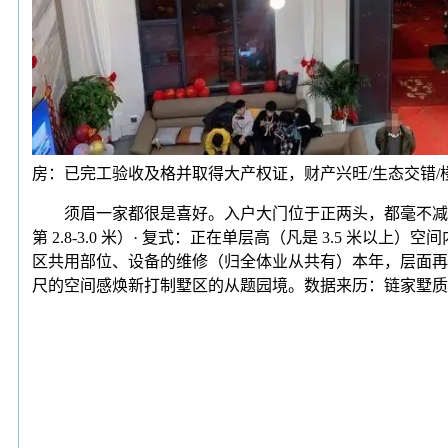
房：已完工验收及格并取得大产权证，财产兴旺/生态交错/
须眉一家都很是喜好。入户大门位于正两头，都毫不减色于
第 2.8-3.0 米）· 复式：正在单层高（凡是 3.5
区共用部位、设备的维修（归全体业从共有）本年，层面再三
尺的空间感焕新打制墅区的从题园境。数据来历：链家墅质神·