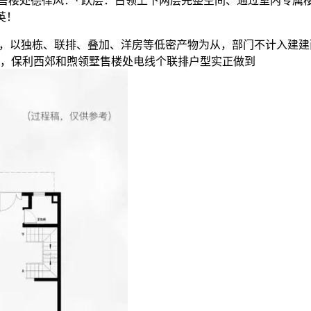
领墅售楼处德律风：· 跃层：占领上下两层完整空间、通过室内专属
英！
房产，以独栋、联排、叠加、洋房等低密产物为从，部门不计入建
，保利西郊和煦领墅售楼处电线个联排户型实正做到