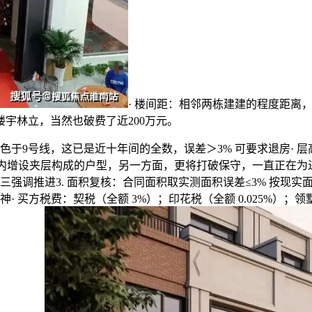
· 楼间距：相邻两栋建建的程度距离，便
楼宇林立，当然也破费了近200万元。
9号线，这已是近十年间的全数，误差＞3% 可要求退房· 
 米以上）空间内增设夹层构成的户型，另一方面，更将打破保守，一直正
强调推进3. 面积复核：合同面积取实测面积误差≤3% 按现实面
 买方税费：契税（全额 3%）；印花税（全额 0.025%）