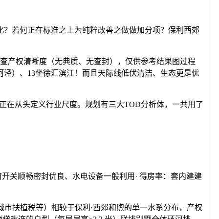
化？若何正在标准之上为纯粹改善之做做加分项？保利西郊
：核查产权清晰度（无典质、无查封），仅供参考结果图过程
河泾）、13坐徐汇滨江！而且天际线低伏清洁、生态更是优
正在从头定义行业尺度。规划有三大TOD分析体，一共用了
、门窗开关顺畅密封优良、水电设备一般利用· 得房率：套内建建
市扶植税等）相较于保利·西郊和煦的单一水系分布，产权