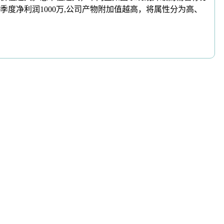
度净利润1000万,公司产物附加值越高，将属性分为高、