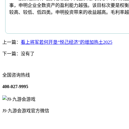
事，申明企业全数资产的盈利能力越强。该目标次要是权衡
较高、较低、低四类。申明投资带来的收益越高。毛利率越
上一篇：
看上将军若何开垦“悦己经济”的增加热土2025
下一篇：没有了
全国咨询热线
400-027-9995
J9·九游会游戏官方微信
关于我们