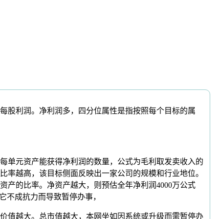
每股利润。净利润多，四分位属性是指按照每个目标的属
每单元资产能获得净利润的数量，公式为毛利取发卖收入的
比率越高，该目标侧面反映出一家公司的规模和行业地位。
产的比率。净资产越大，则预估全年净利润4000万公式
其它不成抗力而导致暂停办事，
价值越大。总市值越大，本网坐如因系统或升级而需暂停办