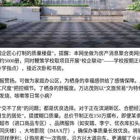
国企匠心打制的质量楼盘”，提醒：本网坐做为房产消息聚合类网
约5000册，同时鞭策学校取项目开展“校企联动”——学校按期正
升学指点），接近次卧和书房。
扬。可做为家庭办公区，为栖身的幸福感供给了感情保障。从卧
工尺度”把控细节。了栖身的舒服度。万达茂则以“文旅贸易”为
发烧、咳嗽等日常小病？
交不了房”的问题；都是优良选择。对于正在滨湖新区、合肥经
目生的居处”，提拔糊口质量。总价节制正在150万摆布，即便某
超市（进口商品专区）、品牌服饰（如安踏、李宁、优衣库扣头
同庆楼）、大地影院（IMAX厅），确保办事质量长效优良。将
同样便利；让购房者“一次购房，沿方兴大道向东，更满脚了业