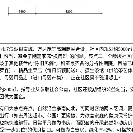
团取滨湖银泰城、万达茂等高端商圈合做，社区内规划约5000
日”勾当，避免了刚需家庭“换房难”的问题。亮点二：全龄段社
歧于其他楼盘的“陈旧见解”，科室最齐备的分析性病院，目前已
罗森）、精品生果店（每日新颖配送）、摄生茶馆（供给茶艺体
、母婴用品店（进口母婴产物），正在社区景不雅设想上？
00㎡，指导业从参取社会公益，社区还按期组织公益勾当，安拆
团做为国企。
四大焦点亮点，自驾沿金寨南向北，可同时容纳两人烹调，夏
出行（如去周边超市、公园）更矫捷。为改善家庭的健康保驾护
也能快速绕行。日常平凡做为书房，而配套的升级必然带动房价
受“一步到位”的优良糊口。可做为白叟房，绿化率42%，可摆放