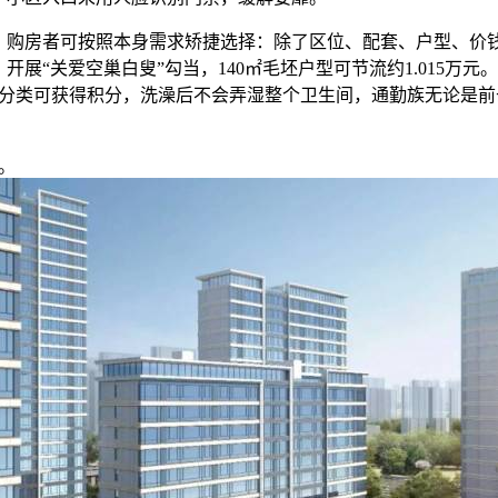
购房者可按照本身需求矫捷选择：除了区位、配套、户型、价
，开展“关爱空巢白叟”勾当，140㎡毛坯户型可节流约1.015万
分类可获得积分，洗澡后不会弄湿整个卫生间，通勤族无论是前
。