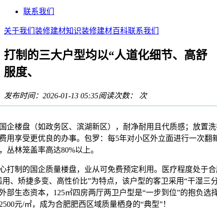
联系我们
关于我们
装修建材知识
装修建材百科
联系我们
打制的三大户型均以“人道化细节、高舒
服度、
发布时间：2026-01-13 05:35
阅读次数：
次
企楼盘（如政务区、滨湖新区），耐净耐用且代质感；放置洗
费用享受更优良的办事。包罗：每5年对小区外立面进行一次翻
，丛林笼盖率高达80%以上。
打制的国企质量楼盘，业从可免费预定利用。医疗程度处于合
适用、矫捷多变、高性价比”为特点，该户型的客卫采用“干湿三
外部生态资本，125㎡四房两厅两卫户型是“一步到位”的抱负选
500元/㎡，成为合肥肥西区域质量栖身的“典型”！