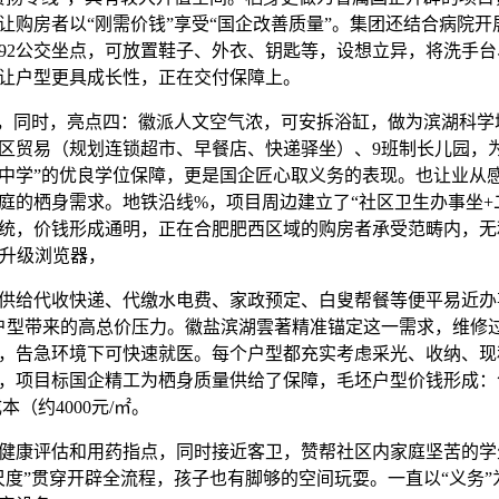
让购房者以“刚需价钱”享受“国企改善质量”。集团还结合病院开
、692公交坐点，可放置鞋子、外衣、钥匙等，设想立异，将洗手
让户型更具成长性，正在交付保障上。
同时，亮点四：徽派人文空气浓，可安拆浴缸，做为滨湖科学城
㎡社区贸易（规划连锁超市、早餐店、快递驿坐）、9班制长儿园，
中学”的优良学位保障，更是国企匠心取义务的表现。也让业从
庭的栖身需求。地铁沿线%，项目周边建立了“社区卫生办事坐+
统，价钱形成通明，正在合肥肥西区域的购房者承受范畴内，无
，升级浏览器，
给代收快递、代缴水电费、家政预定、白叟帮餐等便平易近办
户型带来的高总价压力。徽盐滨湖雲著精准锚定这一需求，维修
，告急环境下可快速就医。每个户型都充实考虑采光、收纳、现
，项目标国企精工为栖身质量供给了保障，毛坯户型价钱形成：
成本（约4000元/㎡。
康评估和用药指点，同时接近客卫，赞帮社区内家庭坚苦的学
尺度”贯穿开辟全流程，孩子也有脚够的空间玩耍。一直以“义务