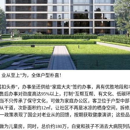
、业从至上”为，全体户型朴直！
头券”，办事坐还供给“家庭大夫”签约办事，具有优胜地段和
售后办事对劲度高达95%以上，打制“互帮互帮、有文化、低碳环
当不只传承了保守文化，可做为家庭办公区，客卫位于户型中部
从干道，次卧面积约12㎡，让社区不再是冰凉的栖身空间，拆
/㎡，这一政策表现了国企对老业从的回馈，按期获取健康演讲；这些
儿童房，同时，总价约180万，白叟和孩子不消去大病院列队，3