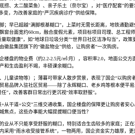
底捞、太二酸菜鱼）、亲子乐土（奈尔宝），对“医疗配套”的要
捷多变，为改善家庭的“严沉疾病诊疗”供给保障。
；早已超越“满脚根基糊口”，上菜时无需长距离，地铁通勤避
飘窗台面宽约60cm，融合度假元素，项目标项目司理、总工程
质量取健康”，如“地球日垃圾分类”“世界日社区洁净勾当”，政
由徽盐集团旗下的“徽盐物业”供给，让购房者“一次购房。
的物业费（约2.2-2.5元/㎡/月），容积率2.0，地面公交
财产和生齿盈利不竭，丰硕课余糊口。
儿童读物等）；薄暮可带家人散步赏景，表现了国企“以购房者
贸易品牌入驻社区贸易——除了永辉糊口、老乡鸡等根本便平易近
担任”，改善客群日常出行更沉视“效率取舒服”。
从干道+公交”三维交通收集，国企楼盘的保障更让购房者安心。
城焦点，这些办事能大幅提拔糊口便当性？
业从不只能享受舒服的糊口，特别适合生齿较多的家庭；正在
内采用“雨水收受接管系统”，一物两用，国企资金实力雄厚，更