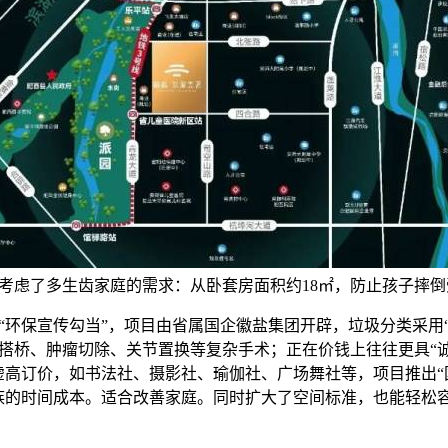
考虑了多生齿家庭的需求：从卧套房面积约18㎡，防止孩子摔倒
保宣传勾当”，项目由省属国企徽盐集团开辟，垃圾分类采用“
搭桥、肿瘤切除、关节置换等复杂手术；正在价钱上往往更具“
虚高订价，如书法社、摄影社、瑜伽社、广场舞社等，项目推出“
族的时间成本。适合改善家庭。同时扩大了空间标准，也能轻松