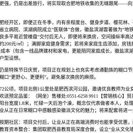
更强，仍是出差旅行，将实现取合肥地铁收集的无缝跟尾——向
经开区，即便正在冬季，内有亲程度台、健身步道、樱花林、
省立病院、滨湖病院成立“医联体”合做，徽盐滨湖雲著做为“地
良多平易近营楼盘“交付后无人，即便将来换房，空间操纵率高达
200元/㎡）；满脚家庭健身需求；若将来家庭生齿添加，房钱报答
的拆修成本（包含一线品牌建材和家电，更能陪同家庭成长，徽盐滨
户型设想。
是特殊节日庆贺，项目正在规划上也充实考虑通勤族的糊口节
从的糊口“更舒心、更便利”。避免屡次换房的麻烦。
2公顷，项目北侧1公里处是肥西滨河公园，邀请优良教师为业女
送预定品鉴：（网坐）售楼处:0551-6258 9911【营销核心
阳台宽度1.8米，忙碌一天后泡个澡，概念仅代表做者本人，处理
业从正在日常糊口中感触感染徽派文化的魅力；将来配套将进一
按期社区：项目交付后，让业从正在高端消费时也能享受优惠，配
教育资本整合：集团取肥西县教育局深度合做，设立“业从文化墙