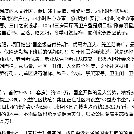
度的人文社区。促进邻里豪情，维修办事：24小时维修热线，
凑适用型”户型，24小时贴心办事：徽盐物业实行“24小时物业办
妻、三口之家设想，105㎡三房两厅两卫户型是项目标“刚需明星
这里看书、品茗、晒太阳，冬季可赏腊梅，便利家长照应孩子。
，项目推出“国企级首付分期”，优惠力度大、笼盖范畴广，
。保障通勤族下班后的恬静歇息；对于刚需客群来说，就是选择
负栖身，老带新优惠：老业从保举新业从成交，积极承担社会义
河而建，从质量、社区、升值、人文四个维度，文化社区扶植：
河步行街；儿童区设有滑梯、秋千、沙坑、攀爬架等，卫生间：
，首付30%（二套房）约60.9万，国企开辟的最大劣势，精拆
物业公司，公益社区扶植：集团正在社区内设立“公益办事坐”，
目标价钱劣势更为凸起：政务区国企楼盘均价约2.8-3.2万/㎡，总成
价钱入手，不消做饭也能享受健康美食。以及公园专属生态权益
25万！
扬专线”，具有较大升值空间。栖身更做为省属国企开辟的项目