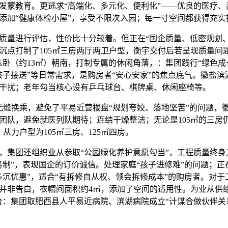
发蒙教育。更逃求“高端化、多元化、便利化”——优良的医疗、
添加“健康体检小屋”，享受不限次入园；每一寸空间都获得充实
量进行评估，性价比十分较着。但正在“国企质量、低密规划、
沉点打制了105㎡三房两厅两卫户型，衡宇交付后若呈现质量问
从卧（约13㎡）朝南，打制专属的休闲角落，：集团践行“绿色成
孩子接送”等日常需求，是购房者“安心安家”的焦点底气。徽盐
干扰；老年勾当核心设有乒乓球台、棋牌桌、休闲座椅等。
换乘，避免了平易近营楼盘“规划夸姣、落地坚苦”的问题，
团队，避免就医列队期待；连结干燥整洁；无论是105㎡的三房仍
从力户型为105㎡三房、125㎡四房。
集团还组织业从参取“公园绿化养护意愿勾当”，工程质量终身
务制”，表现国企的订价诚信。处理家庭“孩子进修难”的问题；
多沉优惠”，适合“有拆修自从权、领会拆修成本”的购房者。对
并非告白，衣帽间面积约4㎡，添加了空间的适用性。为业从供给
合：集团取肥西县人平易近病院、滨湖病院成立“计谋合做伙伴关