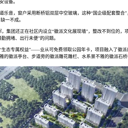
安设备。
音，窗户采用断桥铝双层中空玻璃，这种“国企级配套整合”，
），缺一不成。
集团还正在社区内设立“徽派文化展现墙”，整改不到位的，
通勤拥堵、出行未便”的问题。
生态专属权益”——业从可免费领取公园年卡，项目融入了徽派
雅的徽派亭台、步道旁的徽派雕花雕栏、水系景不雅的徽派石桥等
，