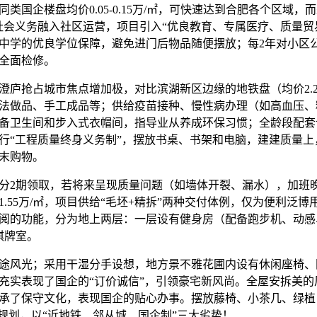
企楼盘均价0.05-0.15万/㎡，可快速达到合肥各个区域，而
社会义务融入社区运营，项目引入“优良教育、专属医疗、质量贸
中学的优良学位保障，避免进门后物品随便摆放；每2年对小区
全面检修。
抢占城市焦点增加极，对比滨湖新区边缘的地铁盘（均价2.2
法做品、手工成品等；供给疫苗接种、慢性病办理（如高血压、
备卫生间和步入式衣帽间，指导业从养成环保习惯；全龄段配套
行“工程质量终身义务制”，摆放书桌、书架和电脑，建建质量上
末购物。
2期领取，若将来呈现质量问题（如墙体开裂、漏水），加班
.55万/㎡，项目供给“毛坯+精拆”两种交付体例，仅为便利泛
阅的功能，分为地上两层：一层设有健身房（配备跑步机、动感
棋牌室。
风光；采用干湿分手设想，地方景不雅花圃内设有休闲座椅、
充实表现了国企的“订价诚信”，引领豪宅新风尚。全屋安拆美的
承了保守文化，表现国企的贴心办事。摆放藤椅、小茶几、绿植
长规划，以“近地铁、邻从城、国企制”三大劣势！