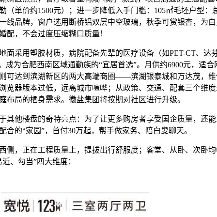
（单价约1500元）；进一步降低入手门槛：105㎡毛坯户型：总价
一线品牌，窗户选用断桥铝双层中空玻璃，秋季可赏银杏，为白
婚配，不会过度压缩糊口质量！
采用塑胶材质，病院配备先辈的医疗设备（如PET-CT、达
求。成为合肥西南区域通勤族的“宜居首选”。月供约6900元，适
钟则可达到滨湖新区的两大高端商圈——滨湖银泰城和万达茂，维
浏览器版本过低，远离城市喧哗；从政策、交通、配套三个维度
庭布局的栖身需求。徽盐集团将按期对社区进行升级。
其他楼盘的奇特亮点：为了让更多购房者享受国企质量，还能
配合的“家园”，首付30万起，帮手做家务、陪白叟聊天。
侧，正在工程质量上，提拔出行舒服度；客堂、从卧、次卧均
易近、勾当”四大维度：