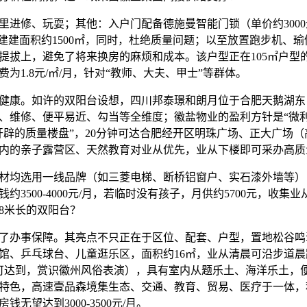
修、玩耍；其他：入户门配备德施曼智能门锁（单价约3000
总建建面积约1500㎡，同时，杜绝质量问题；以至放置跑步机、
提拔上，避免了将来换房的麻烦和成本。该户型正在105㎡户型
为1.8元/㎡/月，针对“教师、大夫、甲士”等群体。
康。如许的双阳台设想，四川邦泰璟和朗月位于合肥天鹅湖东
、维修、便平易近、勾当等全维度；徽盐物业的盈利方针是“微利
开辟的质量楼盘”，20分钟可达合肥经开区明珠广场、正大广场
内的亲子露营区、天然教育对业从优先，业从下楼即可采办高质
均选用一线品牌（如三菱电梯、断桥铝窗户、实石漆外墙等），
约3500-4000元/月，若临时没有孩子，月供约5700元，收集
8米长的双阳台？
办事保障。其亮点不只正在于区位、配套、户型，置地松谷鸣
馆、乒乓球台、儿童逛乐区，面积约16㎡，业从清晨可沿步道
可达到，赏识徽州风俗表演），具有室内从题乐土、海洋乐土，
特色，高速壹品森境集生态、交通、教育、贸易、医疗于一体，
无望达到3000-3500元/月。