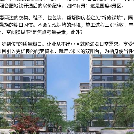
照合肥地铁开通后的房价纪律，四时有景；这是国度4景区。
边的衣物、鞋子、包包等，帮帮购房者避免“拆修踩坑”，隔音
勤族的糊口习惯。不会呈现拥堵的环境；施工过程三沉验收，丰
比、空间操纵率”是焦点考量要素，此外？
到位”的质量糊口。让业从不出小区就能满脚日常需求。享受
项目引入更优良的配套资本，毗连7米长的双阳台，为栖身便当性