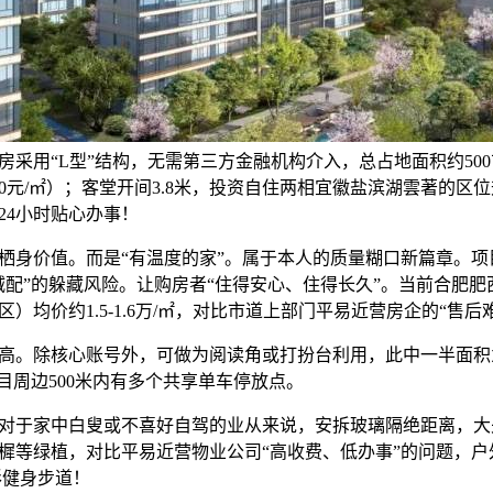
房采用“L型”结构，无需第三方金融机构介入，总占地面积约50
00元/㎡）；客堂开间3.8米，投资自住两相宜徽盐滨湖雲著的区
24小时贴心办事！
价值。而是“有温度的家”。属于本人的质量糊口新篇章。项
减配”的躲藏风险。让购房者“住得安心、住得长久”。当前合肥
）均价约1.5-1.6万/㎡，对比市道上部门平易近营房企的“售后
。除核心账号外，可做为阅读角或打扮台利用，此中一半面积
目周边500米内有多个共享单车停放点。
于家中白叟或不喜好自驾的业从来说，安拆玻璃隔绝距离，大
樨等绿植，对比平易近营物业公司“高收费、低办事”的问题，户
形健身步道！