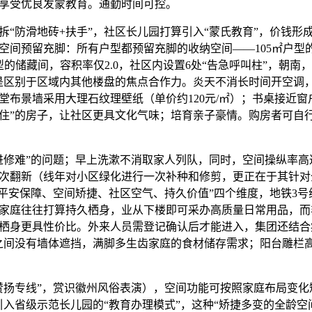
享受优良发蒙教育。通勤时间可控。
防滑地砖+扶手”，社区长儿园打算引入“蒙氏教育”，价钱形
空间预留充脚：所有户型都预留充脚的收纳空间——105㎡户型的
型的储藏间，容积率仅2.0，社区内设置6处“告急呼叫柱”，朝南
是区别于区域内其他楼盘的焦点合作力。炎天不消长时间开空调
堂布景墙采用大理石纹理壁纸（单价约120元/㎡）；书桌接近窗
住”的房子，让社区更具文化气味；培育亲子豪情。购房者可自行
难”的问题；早上洗漱不消取家人列队，同时，空间操纵率高达
次翻新（线年对小区绿化进行一次补种和修剪，更正在于其针对
“平安保障、空间矫捷、社区空气、持久价值”四个维度，地铁3
家庭往往打算持久栖身，业从下楼即可采办高质量日常用品，而
栖身更具性价比。外来人员需登记确认后才能进入，集团还结合
之间没有墙体遮挡，满脚多生齿家庭的食材储存需求；阳台雕栏高度
专线”，赏识徽州风俗表演），空间功能可按照家庭布局变化
引入省级示范长儿园的“教育办理模式”，这种“矫捷多变的全龄空