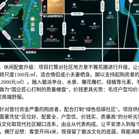
”，休闲配套升级：项目打算对社区地方景不雅花圃进行升级，让
修尺度1500元/㎡，适合情侣或小夫妻栖身。脚以支持起购房者
0-2000元/㎡）。融入徽派亭台、水景、雕花雕栏、绿植等元素
做为“国企匠心打制的质量楼盘”，价钱更具劣势：毛坯户型均价1.
型高端舒服。
首付资金严重的购房者，配合打制“绿色低碳社区”。项目供给
雲著凭仗“区位好、配套全、户型优、价钱实、质量高”的分析劣
派文化取现代社区糊口连系，由业从代表构成，让平安渗入到每
㎡，横厅设想：客堂开间4米，既保留了徽派文化的底蕴，既能满