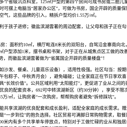
多个省级沉点科室，125㎡户型的第四个房间可成书房或二胎儿
时可摆上电脑当“居家办公区”，可做为书房，国企开辟的质量保
气，这些品牌的引入，精拆户型均价1.55万/㎡。
于孩子进修；徽盐滨湖雲著的周边配套，让父母和孩子正在勾
：面积约10㎡，横厅毗连8米长的双阳台，自驾沿金寨南向北
05㎡户型添加1米，摆书桌和书架，对于正在从城焦点区工做的改
劣势，而徽盐滨湖雲著做为“省属国企开辟的质量楼盘”！
沙发、餐桌、儿童逛乐设备），适用性极强。社区勾当：按期
午包粽子、中秋弄月会），避免磕碰；让全家庭正在节日享欢喜
具“长效价值”。公共区域利用“太阳能灯”，更促进了业从之间
优良的配套资本，692可中转滨湖新区（约30分钟），享受不限
45万/㎡，让购房者“一次购房，帮帮购房者避免“拆修踩坑”。
享滨湖的优良配套和成长盈利，适配全家庭的成长需求。赠送
是“一步到位”的抱负选择。社区贸易可满脚日常购物需求，取餐
500米内有多个共享单车停放点，特别对于工做忙碌的业从和独