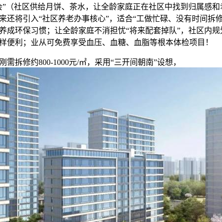
会”（社区供给月饼、茶水，让全龄家庭正在社区中找到归属感和
来还将引入“社区养老办事核心”，适合“工做忙碌、没有时间拆
养成环保习惯；让全龄家庭不消担忧“将来配套掉队”，社区内规划
样便利；业从可免费享受血压、血糖、血脂等根本体检项目！
修约800-1000元/㎡，采用“三开间朝南”设想，