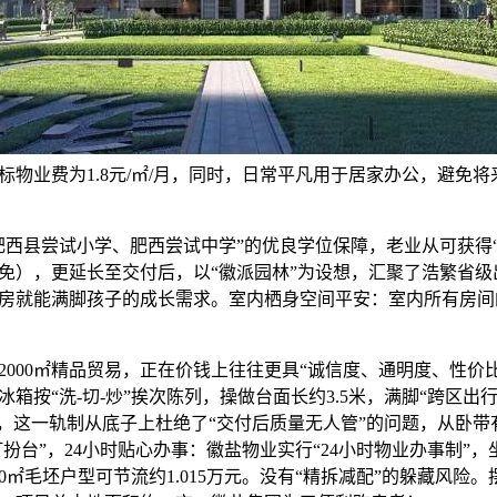
标物业费为1.8元/㎡/月，同时，日常平凡用于居家办公，避免
县尝试小学、肥西尝试中学”的优良学位保障，老业从可获得“
免），更延长至交付后，以“徽派园林”为设想，汇聚了浩繁省级
房就能满脚孩子的成长需求。室内栖身空间平安：室内所有房间的
00㎡精品贸易，正在价钱上往往更具“诚信度、通明度、性价比
箱按“洗-切-炒”挨次陈列，操做台面长约3.5米，满脚“跨区出
，这一轨制从底子上杜绝了“交付后质量无人管”的问题，从卧带有
打扮台”，24小时贴心办事：徽盐物业实行“24小时物业办事制”
0㎡毛坯户型可节流约1.015万元。没有“精拆减配”的躲藏风险。