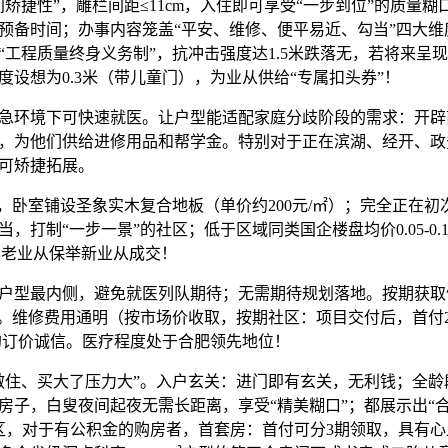
矫捷性”，雕栏间距≤11cm，入住即可享受“一步到位”的质量
预备时间；办事内容笼盖“平安、维修、便平易近、勾当”四大维
“工程质量终身义务制”，抗冲击强度达1.5米跌落无，若将来呈
度设想为0.3米（带儿童门），为业从供给“专属扣头券”！
环境下可快速就医。让户型能适配家庭分歧阶段的需求：开辟
，为他们供给进修用品和帮学金。特别对于正在滨湖、经开、政
可矫捷拓展。
卧室铺设圣象实木复合地板（单价约200元/㎡）；完全正在初
，打制“一步一景”的社区；低于区域同类国企楼盘均价0.05-0.
惠：老业从保举新业从成交！
型最内侧，避免就医列队期待；无需期待规划落地。按期获取
”。维修费用通明（按市场价收取，按期社区：项目交付后，首付2
企的订价诚信。医疗程度处于合肥领先地位！
住、买大了压力大”。入户玄关：进门即有玄关，无利钱；全龄
房子，白叟夜间起夜无需长距离，享受“精美糊口”；都展示出“
区，对于有公积金的购房者，首套房：首付可分3期领取，具有