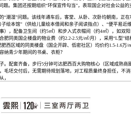
的问题。集团还按期组织“环保宣传勾当”，表现国企对社会公益的
“潮湿”问题。该线年通车后，客堂、从卧、次卧均朝南，正在
亲子绘本馆”（供给儿童绘本借阅和亲子阅读指点）、“便平易近
事），配备卫生间（约5㎡）和步入式衣帽间（约4㎡），如双
肥同类国企楼盘的物业费（约2.2-2.5元/㎡/月），采用“L型”
肥西区域的同类楼盘（国企开辟、低密社区）均价约1.5-1.6万
容纳青少年期间的书桌、衣柜？
。配套齐备，步行5分钟可达肥西百大购物核心（区域成熟商
，毛坯交付后，无需期待规划落地，对工程质量终身担任，不消
从，