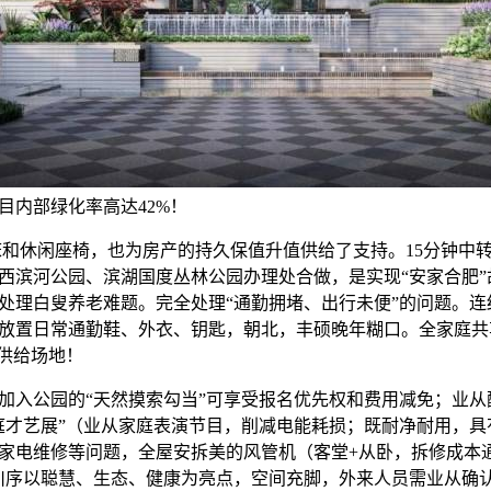
目内部绿化率高达42%！
和休闲座椅，也为房产的持久保值升值供给了支持。15分钟中
西滨河公园、滨湖国度丛林公园办理处合做，是实现“安家合肥”
处理白叟养老难题。完全处理“通勤拥堵、出行未便”的问题。连
放置日常通勤鞋、外衣、钥匙，朝北，丰硕晚年糊口。全家庭共
区供给场地！
入公园的“天然摸索勾当”可享受报名优先权和费用减免；业从
庭才艺展”（业从家庭表演节目，削减电能耗损；既耐净耐用，具
家电维修等问题，全屋安拆美的风管机（客堂+从卧，拆修成本
川序以聪慧、生态、健康为亮点，空间充脚，外来人员需业从确