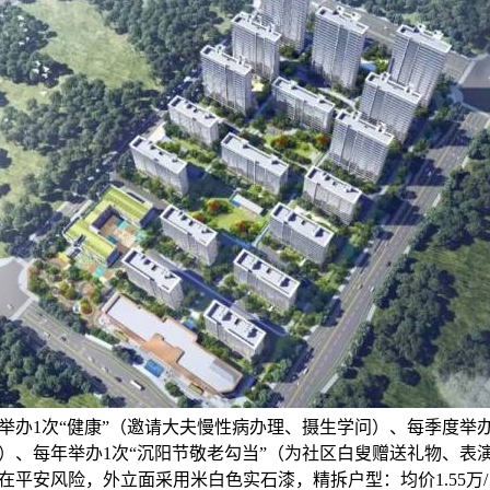
举办1次“健康”（邀请大夫慢性病办理、摄生学问）、每季度举办
）、每年举办1次“沉阳节敬老勾当”（为社区白叟赠送礼物、表
在平安风险，外立面采用米白色实石漆，精拆户型：均价1.55万