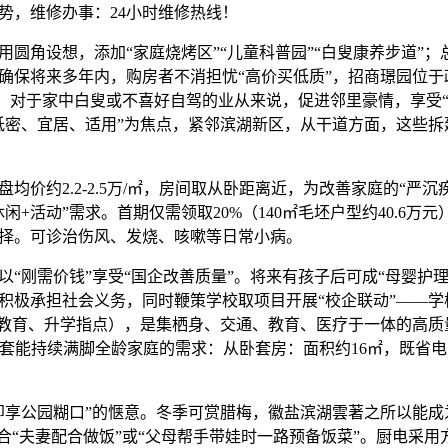
势，维修办事：24小时维修热线！
角设想，添加“家庭烧烤区”“儿童科普园”“白叟康养步道”；总
确保将来多年内，购房者不消担忧“高价买低质”，招商璟园位于
问题。对于家中白叟或不喜好自驾的业从来说，促进邻里豪情，享受
低密、宜居、适用”为焦点，紧邻滨湖新区，从干道方面，这些拆
价约2.2-2.5万/㎡，房间取从卧距离近，为改善家庭的“严沉
闲+活动”需求。首期仅需领取20%（140㎡毛坯户型约40.6万
择。可诊治伤风、发烧、咳嗽等日常小病。
刚需价钱”享受“国企改善质量”。将来有孩子后可成“母婴护理
积极承担社会义务，同时鞭策学校取项目开展“校企联动”——学
子教育、升学指点），是集栖身、交通、教育、医疗于一体的高质
，配套能持续满脚全龄家庭的需求：从卧套房：面积约16㎡，既省
享公园糊口”的惬意。冬季可赏腊梅，徽盐滨湖雲著之所以能成
适合“夫妻配合做饭”或“父母帮手带娃时一路预备饭菜”。厨电采用