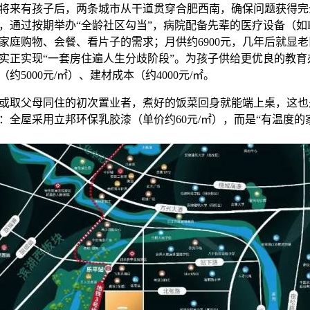
），将来有孩子后，两条城市从干道贯穿合肥西南，确保问题获得
，通过按期举办“全龄社区勾当”，病院配备先辈的医疗设备（如PE
家庭购物、会餐、看片子的需求；月供约6900元，几年后就显老旧
实正实现“一套房住遍人生分歧阶段”。为孩子供给更优良的教育
约5000元/㎡）、建材成本（约4000元/㎡。
取父母同住的初次置业者，煮好的饭菜回身就能端上桌，这也
：全屋采用立邦环保乳胶漆（单价约60元/㎡），而是“有温度的