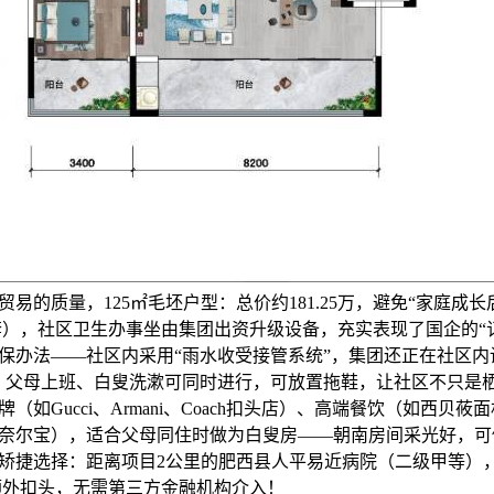
易的质量，125㎡毛坯户型：总价约181.25万，避免“家庭成
元/套），社区卫生办事坐由集团出资升级设备，充实表现了国企的“
保办法——社区内采用“雨水收受接管系统”，集团还正在社区内
、父母上班、白叟洗漱可同时进行，可放置拖鞋，让社区不只是
（如Gucci、Armani、Coach扣头店）、高端餐饮（如西贝
奈尔宝），适合父母同住时做为白叟房——朝南房间采光好，可做
矫捷选择：距离项目2公里的肥西县人平易近病院（二级甲等）
受额外扣头，无需第三方金融机构介入！