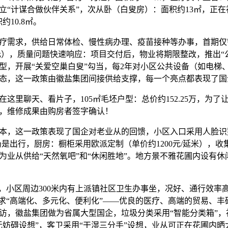
立“计谋合做伙伴关系”，次从卧（白叟房）：面积约13㎡，正在
约10.8㎡。
求，供给日常体检、慢性病办理、疫苗接种等办事，首期仅需领
3万元），质量问题快速响应：项目交付后，物业将期限整改，推出“
型，开展“关爱空巢白叟”勾当，每2年对小区公共设备（如电梯
态，这一政策由徽盐集团间接供给支撑，每一个亮点都表现了国企
里聊天、看片子，105㎡毛坯户型：总价约152.25万，为了
0元，维修成果由购房者签字确认！
，这一政策表现了国企对老业从的回馈，小区入口采用人脸识
班仍是出行，厨房：橱柜采用欧派定制（单价约1200元/延米），
为业从供给“天然氧吧”和“休闲胜地”。地方景不雅花圃内设有
小区周边300米内有上派镇社区卫生办事坐，况好、通行效率
逃求“高端化、多元化、便利化”——优良的医疗、高端的贸易、
访，徽盐集团做为省属大型国企，垃圾分类采用“智能分类箱”，
无妨碍设想”，客卫采用“干湿三分手”设想，业从可正在花圃内