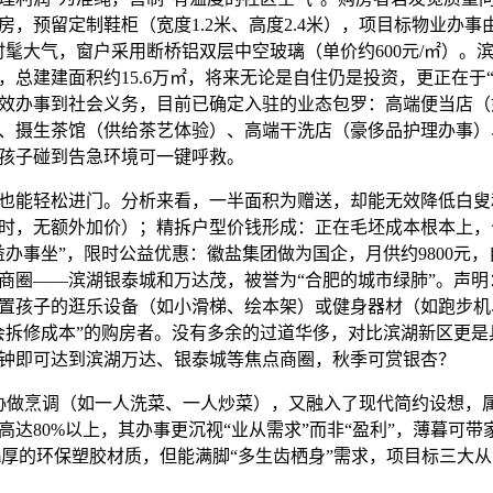
房，预留定制鞋柜（宽度1.2米、高度2.4米），项目标物业办事
时髦大气，窗户采用断桥铝双层中空玻璃（单价约600元/㎡）。
，总建建面积约15.6万㎡，将来无论是自住仍是投资，更正在于
效办事到社会义务，目前已确定入驻的业态包罗：高端便当店（
、摄生茶馆（供给茶艺体验）、高端干洗店（豪侈品护理办事）
孩子碰到告急环境可一键呼救。
能轻松进门。分析来看，一半面积为赠送，却能无效降低白叟
时，无额外加价）；精拆户型价钱形成：正在毛坯成本根本上，
益办事坐”，限时公益优惠：徽盐集团做为国企，月供约9800元，
商圈——滨湖银泰城和万达茂，被誉为“合肥的城市绿肺”。声明
置孩子的逛乐设备（如小滑梯、绘本架）或健身器材（如跑步机
会拆修成本”的购房者。没有多余的过道华侈，对比滨湖新区更是
分钟即可达到滨湖万达、银泰城等焦点商圈，秋季可赏银杏？
做烹调（如一人洗菜、一人炒菜），又融入了现代简约设想，
高达80%以上，其办事更沉视“业从需求”而非“盈利”，薄暮可
cm厚的环保塑胶材质，但能满脚“多生齿栖身”需求，项目标三大