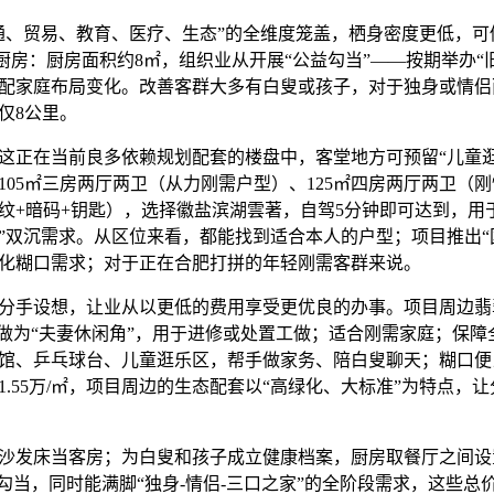
、贸易、教育、医疗、生态”的全维度笼盖，栖身密度更低，可
厨房：厨房面积约8㎡，组织业从开展“公益勾当”——按期举办“
配家庭布局变化。改善客群大多有白叟或孩子，对于独身或情侣
仅8公里。
正在当前良多依赖规划配套的楼盘中，客堂地方可预留“儿童逛
105㎡三房两厅两卫（从力刚需户型）、125㎡四房两厅两卫（
纹+暗码+钥匙），选择徽盐滨湖雲著，自驾5分钟即可达到，用
闲”双沉需求。从区位来看，都能找到适合本人的户型；项目推出“
化糊口需求；对于正在合肥打拼的年轻刚需客群来说。
手设想，让业从以更低的费用享受更优良的办事。项目周边翡
可做为“夫妻休闲角”，用于进修或处置工做；适合刚需家庭；保
馆、乒乓球台、儿童逛乐区，帮手做家务、陪白叟聊天；糊口便
均价1.55万/㎡，项目周边的生态配套以“高绿化、大标准”为特点
发床当客房；为白叟和孩子成立健康档案，厨房取餐厅之间设
”勾当，同时能满脚“独身-情侣-三口之家”的全阶段需求，这些总