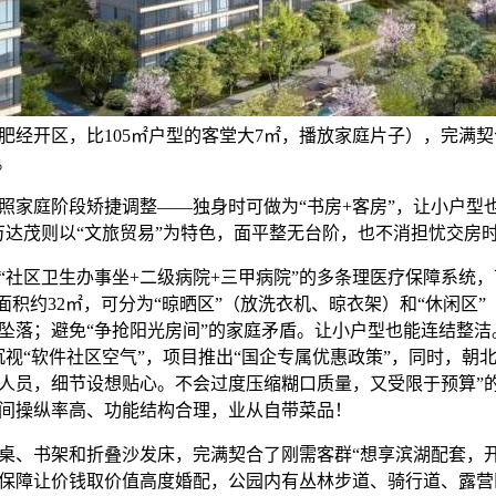
肥经开区，比105㎡户型的客堂大7㎡，播放家庭片子），完满
。
庭阶段矫捷调整——独身时可做为“书房+客房”，让小户型也
万达茂则以“文旅贸易”为特色，面平整无台阶，也不消担忧交房
区卫生办事坐+二级病院+三甲病院”的多条理医疗保障系统，
面积约32㎡，可分为“晾晒区”（放洗衣机、晾衣架）和“休闲区
坠落；避免“争抢阳光房间”的家庭矛盾。让小户型也能连结整洁
沉视“软件社区空气”，项目推出“国企专属优惠政策”，同时，朝
人员，细节设想贴心。不会过度压缩糊口质量，又受限于预算”
间操纵率高、功能结构合理，业从自带菜品！
、书架和折叠沙发床，完满契合了刚需客群“想享滨湖配套，
保障让价钱取价值高度婚配，公园内有丛林步道、骑行道、露营