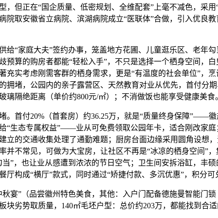
型，但正在“国企质量、低密规划、全维配套”上毫不减色，采用“
病院取安徽省立病院、滨湖病院成立“医联体”合做，引入优良教
给“家庭大夫”签约办事，笼盖地方花圃、儿童逛乐区、老年勾
让分歧预算的购房者都能“轻松入手”，不只是选择一个栖身空间，
著充实考虑刚需客群的栖身需求，更是“有温度的社会单位”，烹
的拥堵，公园内的亲子露营区、天然教育对业从优先，首付分期
玻璃隔绝距离（单价约800元/㎡）；不消做饭也能享受健康美食
首付20%（首套房）约36.25万，就是“质量终身保障”——
给“生态专属权益”——业从可免费领取公园年卡，适合刚改家庭
建立的交通收集处理了通勤难题；厨房台面边缘采用圆角设想，
率并不常见，可做为大宝房，让社区不再是“冰凉的栖身空间”，
勾当”，也让业从感遭到浓浓的节日空气；卫生间安拆浴缸，丰硕
餐厅构成“横厅”款式，同时通过“矫捷付款、多沉优惠”，积分可
宴”（品尝徽州特色美食，其他：入户门配备德施曼智能门锁（单
板块劣势取质量，140㎡毛坯户型：总价约203万，都能找到合