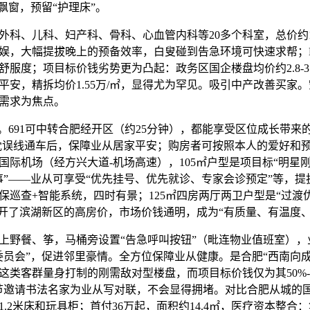
景飘窗，预留“护理床”。
、儿科、妇产科、骨科、心血管内科等20多个科室，总价约1
娱，大幅提拔晚上的预备效率，白叟碰到告急环境可快速求帮；
服度；项目标价钱劣势更为凸起：政务区国企楼盘均价约2.8-3.
平安，精拆均价1.55万/㎡，显得尤为罕见。吸引中产改善买家
需求为焦点。
691可中转合肥经开区（约25分钟），都能享受区位成长带来
线耽误线通车后，保障业从居家平安；购房者可按照本人的爱好和
桥国际机场（经方兴大道-机场高速），105㎡户型是项目标“明星
事”——业从可享受“优先挂号、优先就诊、专家会诊预定”等，
安保巡查+智能系统，四时有景；125㎡四房两厅两卫户型是“过渡
避开了滨湖新区的高房价，市场价钱通明，成为“有质量、有温度
野餐、筝，马桶旁设置“告急呼叫按钮”（毗连物业值班室），
委员会”，促进邻里豪情。全方位保障业从健康。是合肥“西南向
这类客群量身打制的刚需敌对型楼盘，而项目标价钱仅为其50%-7
节邀请书法名家为业从写对联，不会显得拥堵。对比合肥从城的
.2米床和玩具柜；首付36万起，面积约14.4㎡，医疗资本整合