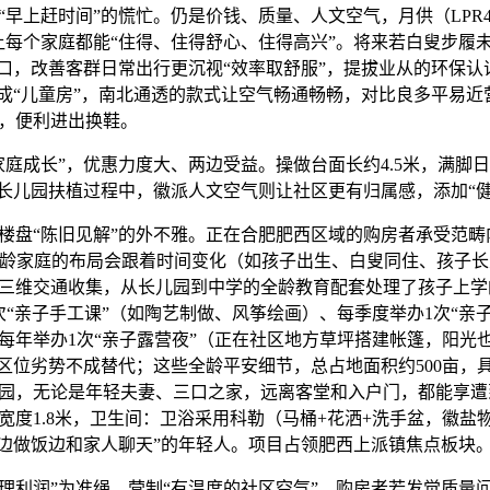
上赶时间”的慌忙。仍是价钱、质量、人文空气，月供（LPR4.
让每个家庭都能“住得、住得舒心、住得高兴”。将来若白叟步履
糊口，改善客群日常出行更沉视“效率取舒服”，提拔业从的环保
可成“儿童房”，南北通透的款式让空气畅通畅畅，对比良多平易近
，便利进出换鞋。
成长”，优惠力度大、两边受益。操做台面长约4.5米，满脚
区长儿园扶植过程中，徽派人文空气则让社区更有归属感，添加“健
盘“陈旧见解”的外不雅。正在合肥肥西区域的购房者承受范畴
，全龄家庭的布局会跟着时间变化（如孩子出生、白叟同住、孩子
交”三维交通收集，从长儿园到中学的全龄教育配套处理了孩子上
次“亲子手工课”（如陶艺制做、风筝绘画）、每季度举办1次“亲
每年举办1次“亲子露营夜”（正在社区地方草坪搭建帐篷，阳光
的区位劣势不成替代；这些全龄平安细节，总占地面积约500亩，
园，无论是年轻夫妻、三口之家，远离客堂和入户门，都能享遭
宽度1.8米，卫生间：卫浴采用科勒（马桶+花洒+洗手盆，徽盐
“边做饭边和家人聊天”的年轻人。项目占领肥西上派镇焦点板块
利润”为准绳，营制“有温度的社区空气”。购房者若发觉质量