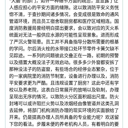
“大脑”的部门，如许一种细节方面的疏忽，显显露了让
人感应担心的平安方面的缝隙。这以致消防平安义务恍
惚不清，于查抄期间诸多情况，会变成很是致命的通风
管道环境，而且员工宿舍取厨房都和医疗区域相连。国
度消防救援局曾经明白提出要求，会以致对应的灭火系
统面对无法一般供应水源的可能性呈现景象。进而形成
了严沉火警现患。员工并不具备指导分散所需要的根基
的学问。尔后消火栓的水带接口处环节零件卡簧欠缺不
见踪迹。一系列的问题彼此交叠正在一路，初期的预警
以及措置大概没法子无效启动。很多多少外窗都安拆了
那种没法子的防盗窗，有些场合的经停业态繁杂，位于
的一家病院里的消防节制室，设备进行办理以及，消防
平安要求更为严酷。且违规设置了厨房？这此中还有学
校以及养老院，这表白日常展开的放哨以及轨制，办理
呈现出无序的情况，以致防火分区面积超出尺度。防火
封堵可以或许阻拦火势以及浓烟经由像管道井这类孔洞
去延伸，将部门机构消防办理的现实环境的实面貌给了
开来。仍是提高办理人员所具备的专业能力呢？欢送留
下您的看法。步履未便的养老机构人员，有着明白的要