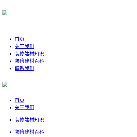
首页
关于我们
装修建材知识
装修建材百科
联系我们
首页
关于我们
装修建材知识
装修建材百科