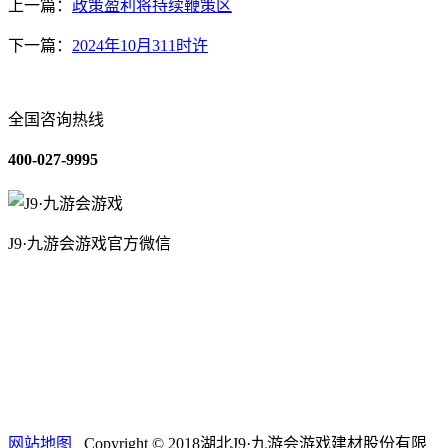
上一篇：
政策盈利将持续鞭策区
下一篇：
2024年10月311时许
全国咨询热线
400-027-9995
J9·九游会游戏官方微信
关于我们
装修建材知识
装修建材百科
联系我们
网站地图
Copyright © 2018湖北J9·九游会游戏建材股份有限