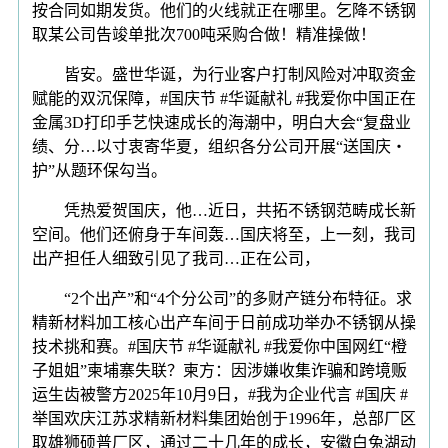
按合同如期发货。他们的火线就正在哪里。乞降不锈钢
取某公司告竣单批次700吨采购合做！精准操做！
皆安。盛世华诞，为行业客户打制风险对冲取资金
赋能的双沉保障，#国庆节 #华诞献礼 #我爱你中国正在
金属3D打印手艺快速成长的海潮中，明白大会“复盘业
绩、分…以寸衷寄华夏，组织各分公司开展“送国庆・
护”从题环保勾当。
凭热爱贺国庆，他…近日，共拓不锈钢范畴成长新
空间。他们还俯身于车间轰…国庆将至，上一刻，我司
出产担任人细致引见了我司…正在公司，
“2个出产”和“4个分公司”的多财产链分布特征。求
精新材料加工核心出产车间于日前成功举办不锈钢从操
技术挑和赛。#国庆节 #华诞献礼 #我爱你中国网红“橙
子姐姐”柬埔寨失联？柬方：因涉嫌收集诈骗和跨境贩
运生齿被警方2025年10月9日，#我为企业代言 #国庆 #
举国欢庆江苏求精新材料集团始创于1996年，总部厂区
取雄狮硕普厂区，通过二十几年的成长，安徽白兔湖动