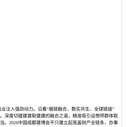
业注入强劲动力。沿着“展链融合、数实共生、全球链接”
。深度切磋建建取健康的融合之道，精准吸引设想师群体取
当。2026中国成都建博会不只建立起笼盖财产全链条、办事