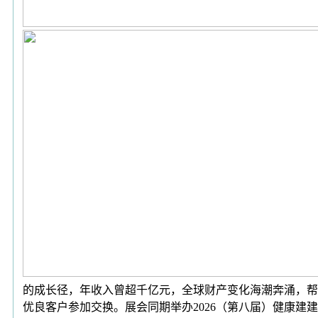
的成长径，年收入曾超千亿元，全球财产变化海潮奔涌，帮
优良客户参加交换。展会同期举办2026（第八届）健康建