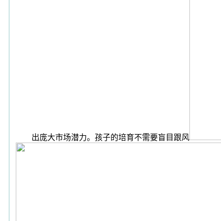
出庞大市场潜力。孩子的培育不需要盲目跟风