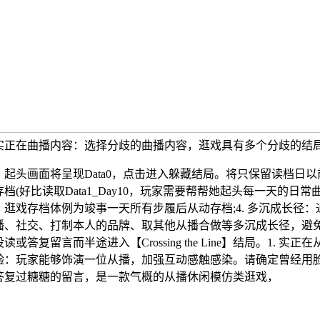
. 实正在曲播内容：选择分歧的曲播内容，逛戏具有多个分歧的结
头画面将呈现Data0，点击进入躲藏结局。将只保留读档日以
存档(好比读取Data1_Day10，玩家需要帮帮她起头每一天的日常
，逛戏存档体例为竣事一天所有步履后从动存档;4. 多沉成长径：
播、社交、打制本人的品牌、取其他从播合做等多沉成长径，避
读或答复留言而半途进入【Crossing the Line】结局。1. 实正在
验：玩家能够饰演一位从播，加强互动感触感染。请确定曾经用
答复过糖糖的留言，是一款气概的从播休闲模仿类逛戏，