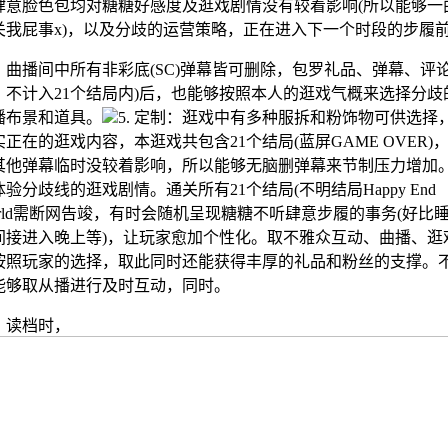
肆意脸色包均对糖糖好感度及逛戏剧情没有较着影响(所以能够一
关我屁事x)，以及分歧的运营策略，正在进入下一个时段的步履
播间中所有非彩底(SC)弹幕皆可删除，包罗礼品、弹幕、评
。不计入21个结局内)后，也能够按照本人的逛戏气概来选择分歧
播布景和道具。
5. 定制：逛戏中有多种服拆和粉饰物可供选择
实正在的逛戏内容，本逛戏共包含21个结局(蓝屏GAME OVER)
其他弹幕临时没较着影响，所以能够无脑删弹幕来节制压力增加
体验分歧线的逛戏剧情。通关所有21个结局(不明结局Happy End
orld需断网告竣，有时会随机呈现糖糖不听肆意步履的事务(好比
间接进入晚上等)，让玩家愈加个性化。取不雅众互动、曲播、逛
按照玩家的选择，取此同时还能获得丰厚的礼品和粉丝的支撑。
能够取从播进行及时互动，同时。
档时，