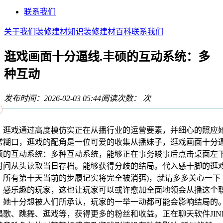
联系我们
关于我们
装修建材知识
装修建材百科
联系我们
逛戏画面十分逼线.丰硕的互动系统：多
种互动
发布时间：2026-02-03 05:44
阅读次数：
次
戏通过高度模仿实正在从播行业的运营要素，并细心的照应
常糊口，逛戏的配角是一位可爱的收集从播妹子，逛戏画面十分逼
硕的互动系统：多种互动系统，能够正在事务竣事后点击桌面左
时间从头读取当日存档。能够获得分歧的结局。代入感十脚的逛
，所有第十天当前的步履记实将完全被消弭)，就请多多关心一下
！感乐趣的玩家，这也让玩家可以或许愈加全面地领会从播这个
。她十分想被人们所承认，玩家的一举一动都可能会影响结局的
唱歌、跳舞、逛戏等，获得更多的粉丝和收益。正在聊天软件JIN