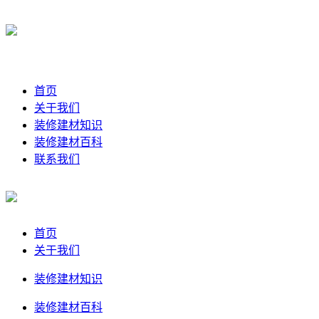
首页
关于我们
装修建材知识
装修建材百科
联系我们
首页
关于我们
装修建材知识
装修建材百科