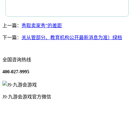
上一篇：
秀取卖家秀”的差距
下一篇：
关从管部分、教育机构公开最新消息为准）绿档
全国咨询热线
400-027-9995
J9·九游会游戏官方微信
关于我们
装修建材知识
装修建材百科